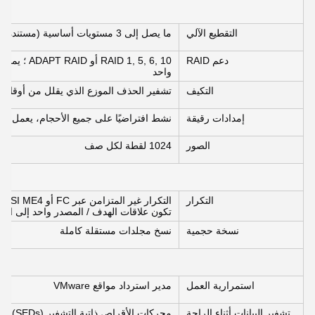
التقطيع الآلي
ما يصل إلى 3 مستويات أساسية (مستندة إلى الوسائط)
دعم RAID
واحد
التكيف
تشفير الحذف الموزع الذي يقلل من أوقات 
إمدادات رقيقة
نشط افتراضيًا على جميع الأحجام، يعمل بأد
الصور
1024 لقطة لكل صف
التكرار
تكون علاقات الهدف / المصدر واحد إلى العدي
نسخة حجمية
نسخ مجلدات مستقلة كاملة
استمرارية العمل
مدير استرداد مواقع VMware
تشفير البيانات أثناء الراحة