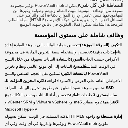
البساطة في كل شيء
يمكن لـ PowerVault me5 توفير مجموعة
متنوعة من الوظائف لتبسيط تثبيت النظام وتهيئته وصيانته وغيرها من
المهامودعمها فنيين عامين لإدارة الموارد بكفاءة أكبر والتركيز على
المسائل الأهم. إدارة بديهية على شبكة الإنترنت (HTML5) سهلة الطلب
البرمجيات الشاملة يمكن إكمال التكوين في دقائق سهلة التوسع
وظائف شاملة على مستوى المؤسسة
التكيف (السرقة الموزعة):
تحسين حماية البيانات إلى سرعة القيادة إعادة
بناء
إمدادات رقيقة:
تخصيص واستخدام سعة التخزين المادية في مجموعة
الأقراص حسب الحاجة
الصورة:
استعادة البيانات بسهولة من خلال النسخ
في الوقت المناسب
عُلم
نسخ البيانات إلى أي موقع عالمي ونظام تخزين
PowerVault لي
النسخة الكبيرة:
تمكين نقل الحجم السلس والنسخ
الاحتياطي القائم على القرص والاسترداد
قراءة ذاكرة التخزين المؤقت للـ
SSD:
تحسين سرعة تنفيذ التطبيق عن طريق تخزين البيانات القراءة
سابقا
مستوى 3 طبقات تلقائية:
تحسين أداء البيانات وخفض التكاليف
دمج
الافتراضية:
دمج صفائح me5 مع VMware vSphere و vCenter SRM و
Microsoft Hyper-V
إدارة مبسطة
مع واجهة HTML5 الذكية المتمثلة في الويب، يمكن بسهولة
تكوين PowerVault me5 وتوفيرها وإدارتها في أي وقت وفي أي