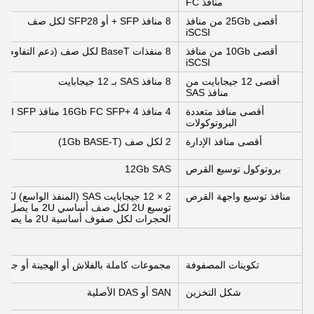
منافذ FC
أقصى 25Gb من منافذ
8 منافذ SFP + أو SFP28 لكل صف
iSCSI
أقصى 10Gb من منافذ
8 منفذات BaseT لكل صف (دعم التفاوض التلقائي إلى 1Gb فقط)
iSCSI
أقصى 12 جيجابايت من
8 منافذ SAS بـ 12 جيجابايت
منافذ SAS
أقصى منافذ متعددة
4 منافذ 16Gb FC SFP+ 4 منافذ 10Gb iSCSI SFP+
البروتوكولات
أقصى منافذ الإدارة
2 لكل صف (1Gb BASE-T)
بروتوكول توسيع القرص
12Gb SAS
منافذ توسيع واجهة القرص
توسيع 2U لكل صف أساسي 2U ما يصل إلى 3 5U توسيع
الحجرات لكل صفوف أساسية 2U ما يصل إلى 3 5U الحجرات التوسعة لكل صفوف أساسية 5U
تكوينات المصفوفة
مجموعات كاملة بالفلاش أو الهجينة أو جم
شكل التخزين
SAN أو DAS الأصلية