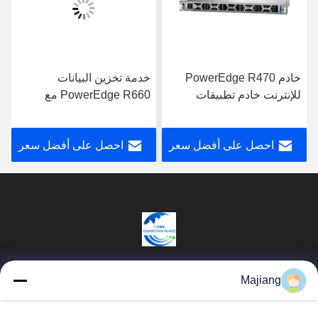
خادم PowerEdge R470
خدمة تخزين البيانات
للإنترنت خادم تطبيقات
PowerEdge R660 مع
تخزين البيانات
معالج Intel Xeon لتطبيقات
الأعمال
احصل على أفضل سعر
احصل على أفضل سعر
Beijing Guangtian Runze Technology Co.,
Majiang
Ltd.