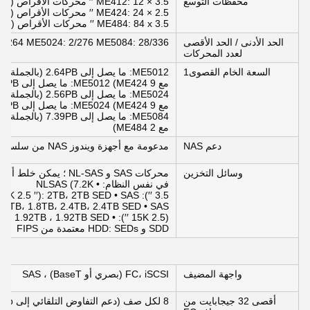
محفظات التوسع
ME412: 12 × 3.5 ′′ محركات الأقراص (12Gb SAS)
ME424: 24 × 2.5 ′′ محركات الأقراص (12Gb SAS)
ME484: 84 x 3.5 ′′ محركات الأقراص (12Gb SAS) متوفرة أيضًا كJBOD
الحد الأدنى / الحد الأقصى
2/264 ME5024: 2/276 ME5084: 28/336
لعدد المحركات
السعة الخام القصوى1
مع 9 ME424) ME5012: ما يصل إلى 5.80PB (بالجملة مع 3 ME484)
مع 9 ME424) ME5024: ما يصل إلى 5.72PB (بالجملة مع 3 ME484)
مع 2 ME484)
دعم NAS
مدعومة مع أجهزة ويندوز NAS من سلسلة NX
وسائل التخزين
محركات SAS و NL-SAS 
في نفس النظام: • NLSAS (7.2K
(7.2K 2.5 ′′): 2TB، 2TB SED • SAS
: 1.2TB، 1.8TB، 2.4TB، 2.4TB SED • SAS
960GB ، 1.92TB ، 1.92TB SED •
SDD و HDD: SEDs معتمدة من FIPS
واجهة المضيف
FC، iSCSI (بصري أو BaseT) ، SAS
أقصى 32 جيجابايت من
8 لكل صف (دعم التفاوض التلقائي إلى 16Gb)