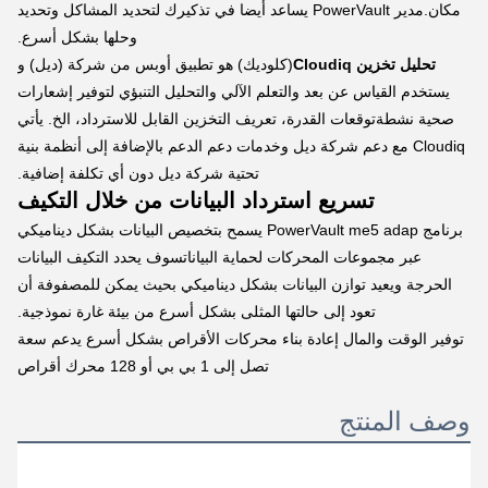
مكان.مدير PowerVault يساعد أيضا في تذكيرك لتحديد المشاكل وتحديد
وحلها بشكل أسرع.
تحليل تخزين Cloudiq
(كلوديك) هو تطبيق أوبس من شركة (ديل) و
يستخدم القياس عن بعد والتعلم الآلي والتحليل التنبؤي لتوفير إشعارات
صحية نشطةتوقعات القدرة، تعريف التخزين القابل للاسترداد، الخ. يأتي
Cloudiq مع دعم شركة ديل وخدمات دعم الدعم بالإضافة إلى أنظمة بنية
تحتية شركة ديل دون أي تكلفة إضافية.
تسريع استرداد البيانات من خلال التكيف
برنامج PowerVault me5 adap يسمح بتخصيص البيانات بشكل ديناميكي
عبر مجموعات المحركات لحماية البياناتسوف يحدد التكيف البيانات
الحرجة ويعيد توازن البيانات بشكل ديناميكي بحيث يمكن للمصفوفة أن
تعود إلى حالتها المثلى بشكل أسرع من بيئة غارة نموذجية.
توفير الوقت والمال إعادة بناء محركات الأقراص بشكل أسرع يدعم سعة
تصل إلى 1 بي بي أو 128 محرك أقراص
وصف المنتج