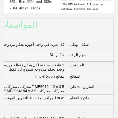
شكل الهيكل
كل شيء في واحد: أجهزة تحكم مزدوجة ، 
حجم الرف
2U أو 5U
المراقبين
وحدة تحكم مزدوجة لنموذج 5U فقط
المعالج
معالج Intel® Xeon
التخزين الداخلي
محركات محركات ME5084: 84 x 3.5 ′′ محركات محركات (2.5 ′′ حاملات محركات مدعومة)
ذاكرة النظام
8GB للمراقب و 16GB للتخزين المؤقت (24GB إجمالا)