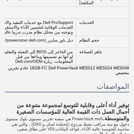
المكثفة)
الخدمات
Dell ProSupport مع خدمات التنفيذ والاستشارات.
الخدمات الوقائية لتحسين الأداء والاستقرار
وتوجيه من محلل نظام مدرب تدريبا عاليا.
حجم النظام
ديل باور سايزر (https://powersizer.dell.com)
جاهز للصناعة
من الحاجز إلى BIOS إلى ال
لو أنها تم تصميمها وبناءها من قبل.
المعلومات، زيارة Dell.com/OEM
16GB FC Dell PowerVault ME5012 ME5024 ME5048 خادم تخزين
مخصص
المواصفات
توفير أداء أعلى وقابلية للتوسع لمجموعة متنوعة من
أحمال العمل ذات القيمة العالية للمؤسسات الصغيرة
والمتوسطة.
PowerVault me5 هي منصة تخزين مستوى بلوك مستوى
دخول مع بنية مراقب نشط مزدوج (مُحسّنة لسان و DAS) ، والتي هي
مناسبة للحوسبة عالية الأداء، قواعد البيانات،VDI على نطاق صغير،
وحملات العمل الآمنة.