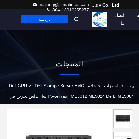
majiang@jinmatimes.com
Beijing Guangtian Runze Technology Co., Ltd.
86-- 18910255277
اتصل
دردشة
Arabic
بنا
المنتجات
بيت
>
المنتجات
>
خادم Dell GPU
Dell Storage Server EMC
>
Powervault ME5012 ME5024 De Ll ME5084 سان/داس تخزين في
المخزون