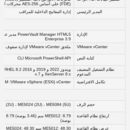
(FDE) على أساس AES-256 محركات الأقراص المعتمدة وفقًا لـ FIPS 140-2، المستوى 2
المدير الرئيسي
إدارة المفاتيح الداخلية للمراقب
الإدارة
Enterprise 3.9
VMware vCenter
ملحق VMware vCenter لإدارة صفوف ME5 من خلال vCenter.
كتابة النص
CLI Microsoft PowerShell API
نظام التشغيل المضيف
المدعوم
XenServer 8.x و 7.x
تكامل الافتراضية
VMware vSphere (ESXi) vCenter؛ SRM مايكروسوفت هايبر-في
حجم الرف
2 (2U) ، ME5024 (2U) ، ME5084 (5U)
ارتفاع نظام القاعدة
بوصة)
عرض نظام القاعدة
ME5012: 48.30 سم ME5024: 48.30 سم ME5084: 48.30 سم