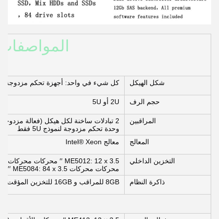
شكل الهيكل
كل شيء في واحد: أجهزة تحكم مزدوجة ، 
حجم الرف
2U أو 5U
المراقبين
وحدة تحكم مزدوجة لنموذج 5U فقط
المعالج
معالج Intel® Xeon
التخزين الداخلي
محركات محركات ME5084: 84 x 3.5 ′′ محركات محركات (2.5 ′′ حاملات محركات مدعومة)
ذاكرة النظام
8GB للمراقب و 16GB للتخزين المؤقت (24GB إجمالا)