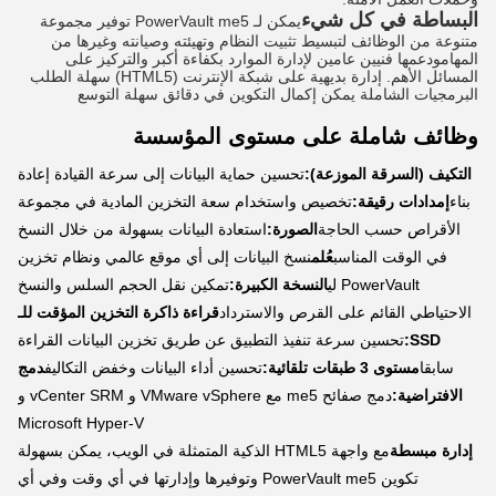
البساطة في كل شيء
يمكن لـ PowerVault me5 توفير مجموعة
متنوعة من الوظائف لتبسيط تثبيت النظام وتهيئته وصيانته وغيرها من
المهامودعمها فنيين عامين لإدارة الموارد بكفاءة أكبر والتركيز على
المسائل الأهم. إدارة بديهية على شبكة الإنترنت (HTML5) سهلة الطلب
البرمجيات الشاملة يمكن إكمال التكوين في دقائق سهلة التوسع
وظائف شاملة على مستوى المؤسسة
التكيف (السرقة الموزعة):
تحسين حماية البيانات إلى سرعة القيادة إعادة
بناء
إمدادات رقيقة:
تخصيص واستخدام سعة التخزين المادية في مجموعة
الأقراص حسب الحاجة
الصورة:
استعادة البيانات بسهولة من خلال النسخ
في الوقت المناسب
عُلم
نسخ البيانات إلى أي موقع عالمي ونظام تخزين
PowerVault لي
النسخة الكبيرة:
تمكين نقل الحجم السلس والنسخ
الاحتياطي القائم على القرص والاسترداد
قراءة ذاكرة التخزين المؤقت للـ
SSD:
تحسين سرعة تنفيذ التطبيق عن طريق تخزين البيانات القراءة
سابقا
مستوى 3 طبقات تلقائية:
تحسين أداء البيانات وخفض التكاليف
دمج
الافتراضية:
دمج صفائح me5 مع VMware vSphere و vCenter SRM و
Microsoft Hyper-V
إدارة مبسطة
مع واجهة HTML5 الذكية المتمثلة في الويب، يمكن بسهولة
تكوين PowerVault me5 وتوفيرها وإدارتها في أي وقت وفي أي