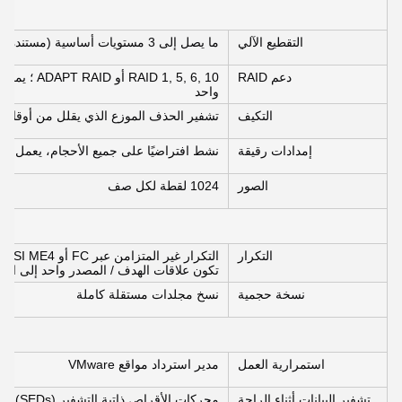
التقطيع الآلي
ما يصل إلى 3 مستويات أساسية (مستندة إلى الوسائط)
دعم RAID
واحد
التكيف
تشفير الحذف الموزع الذي يقلل من أوقات 
إمدادات رقيقة
نشط افتراضيًا على جميع الأحجام، يعمل بأد
الصور
1024 لقطة لكل صف
التكرار
تكون علاقات الهدف / المصدر واحد إلى العدي
نسخة حجمية
نسخ مجلدات مستقلة كاملة
استمرارية العمل
مدير استرداد مواقع VMware
تشفير البيانات أثناء الراحة