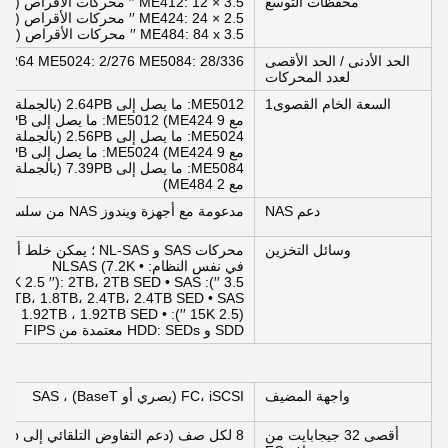
محفظات التوسع
ME412: 12 × 3.5 ′′ محركات الأقراص (12Gb SAS)
ME424: 24 × 2.5 ′′ محركات الأقراص (12Gb SAS)
ME484: 84 x 3.5 ′′ محركات الأقراص (12Gb SAS) متوفرة أيضًا كJBOD
الحد الأدنى / الحد الأقصى
2/264 ME5024: 2/276 ME5084: 28/336
لعدد المحركات
السعة الخام القصوى1
مع 9 ME424) ME5012: ما يصل إلى 5.80PB (بالجملة مع 3 ME484)
مع 9 ME424) ME5024: ما يصل إلى 5.72PB (بالجملة مع 3 ME484)
مع 2 ME484)
دعم NAS
مدعومة مع أجهزة ويندوز NAS من سلسلة NX
وسائل التخزين
محركات SAS و NL-SAS 
في نفس النظام: • NLSAS (7.2K
(7.2K 2.5 ′′): 2TB، 2TB SED • SAS
: 1.2TB، 1.8TB، 2.4TB، 2.4TB SED • SAS
960GB ، 1.92TB ، 1.92TB SED •
SDD و HDD: SEDs معتمدة من FIPS
واجهة المضيف
FC، iSCSI (بصري أو BaseT) ، SAS
أقصى 32 جيجابايت من
8 لكل صف (دعم التفاوض التلقائي إلى 16Gb)