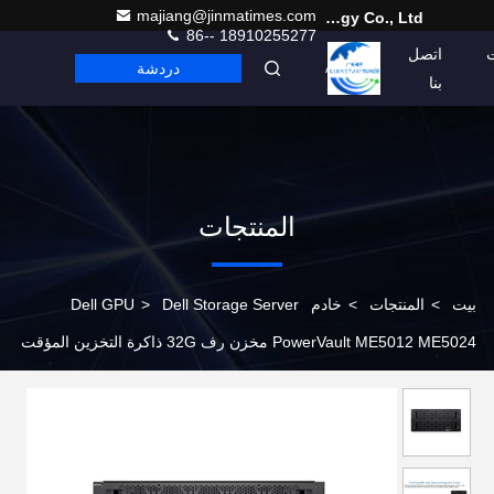
majiang@jinmatimes.com
Beijing Guangtian Runze Technology Co., Ltd.
86-- 18910255277
اتصل
دردشة
Arabic
بنا
المنتجات
بيت
>
المنتجات
>
خادم Dell GPU
Dell Storage Server
>
PowerVault ME5012 ME5024 مخزن رف 32G ذاكرة التخزين المؤقت
12x 3.5 " و 24x 2.5" SATA / SAS / SSD