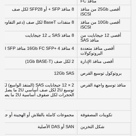
منافذ FC
أقصى 25Gb من منافذ
8 منافذ SFP + أو SFP28 لكل صف
iSCSI
أقصى 10Gb من منافذ
8 منفذات BaseT لكل صف (دعم التفاوض التلقائي إلى 1Gb فقط)
iSCSI
أقصى 12 جيجابايت من
8 منافذ SAS بـ 12 جيجابايت
منافذ SAS
أقصى منافذ متعددة
4 منافذ 16Gb FC SFP+ 4 منافذ 10Gb iSCSI SFP+
البروتوكولات
أقصى منافذ الإدارة
2 لكل صف (1Gb BASE-T)
بروتوكول توسيع القرص
12Gb SAS
منافذ توسيع واجهة القرص
توسيع 2U لكل صف أساسي 2U ما يصل إلى 3 5U توسيع
الحجرات لكل صفوف أساسية 2U ما يصل إلى 3 5U الحجرات التوسعة لكل صفوف أساسية 5U
تكوينات المصفوفة
مجموعات كاملة بالفلاش أو الهجينة أو جم
شكل التخزين
SAN أو DAS الأصلية