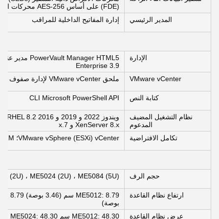
(FDE) على أساس AES-256 محركات الأقراص المعتمدة وفقًا لـ FIPS 140-2، المستوى 2
المدير الرئيسي
إدارة المفاتيح الداخلية للمراقب
الإدارة
Enterprise 3.9
VMware vCenter
ملحق VMware vCenter لإدارة صفوف ME5 من خلال vCenter.
كتابة النص
CLI Microsoft PowerShell API
نظام التشغيل المضيف
المدعوم
XenServer 8.x و 7.x
تكامل الافتراضية
VMware vSphere (ESXi) vCenter؛ SRM مايكروسوفت هايبر-في
حجم الرف
2 (2U) ، ME5024 (2U) ، ME5084 (5U)
ارتفاع نظام القاعدة
بوصة)
عرض نظام القاعدة
ME5012: 48.30 سم ME5024: 48.30 سم ME5084: 48.30 سم