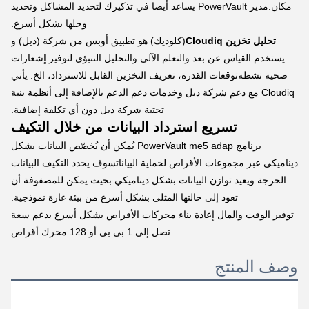
مكان.مدير PowerVault يساعد أيضا في تذكيرك لتحديد المشاكل وتحديد
وحلها بشكل أسرع.
تحليل تخزين Cloudiq
(كلوديك) هو تطبيق أوبس من شركة (ديل) و
يستخدم القياس عن بعد والتعلم الآلي والتحليل التنبؤي لتوفير إشعارات
صحية نشطةتوقعات القدرة، تعريف التخزين القابل للاسترداد، الخ. يأتي
Cloudiq مع دعم شركة ديل وخدمات دعم الدعم بالإضافة إلى أنظمة بنية
تحتية شركة ديل دون أي تكلفة إضافية.
تسريع استرداد البيانات من خلال التكيف
برنامج PowerVault me5 adap يُمكن أن يُخصّص البيانات بشكل
ديناميكي عبر مجموعات الأقراص لحماية البياناتسوف يحدد التكيف البيانات
الحرجة ويعيد توازن البيانات بشكل ديناميكي بحيث يمكن للمصفوفة أن
تعود إلى حالتها المثلى بشكل أسرع من بيئة غارة نموذجية.
توفير الوقت والمال إعادة بناء محركات الأقراص بشكل أسرع يدعم سعة
تصل إلى 1 بي بي أو 128 محرك أقراص
وصف المنتج