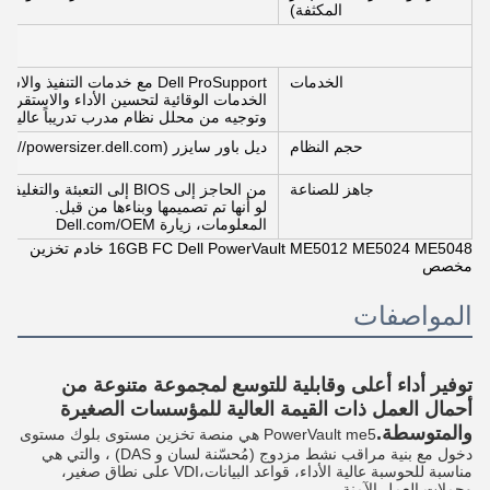
المكثفة)
الخدمات
Dell ProSupport مع خدمات التنفيذ والاستشارات.
الخدمات الوقائية لتحسين الأداء والاستقرار
وتوجيه من محلل نظام مدرب تدريباً عالياً.
حجم النظام
ديل باور سايزر (https://powersizer.dell.com)
جاهز للصناعة
من الحاجز إلى BIOS إلى ال
لو أنها تم تصميمها وبناءها من قبل.
المعلومات، زيارة Dell.com/OEM
16GB FC Dell PowerVault ME5012 ME5024 ME5048 خادم تخزين
مخصص
المواصفات
توفير أداء أعلى وقابلية للتوسع لمجموعة متنوعة من
أحمال العمل ذات القيمة العالية للمؤسسات الصغيرة
والمتوسطة.
PowerVault me5 هي منصة تخزين مستوى بلوك مستوى
دخول مع بنية مراقب نشط مزدوج (مُحسّنة لسان و DAS) ، والتي هي
مناسبة للحوسبة عالية الأداء، قواعد البيانات،VDI على نطاق صغير،
وحملات العمل الآمنة.