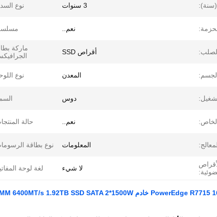
سنة):
3 سنوات
نوع السدا
حزمة:
نعم..
مسلسل
ماركة بطا
لصلب:
أقراص SSD
الجرافيك
لجسم:
المعدن
نوع اللوح
تشغيل:
دوس
السم
لخاص:
نعم..
حالة المنتجا
معالج:
المعلومات
نوع بطاقة الرسوما
أقراص
لا شيء
لغة لوحة المفاتي
ضوئية: