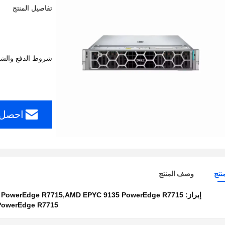
 2*1500W
تفاصيل المنتج
شروط الدفع والش
احصل 
نتج
وصف المنتج
إبراز:
 PowerEdge R7715,AMD EPYC 9135 PowerEdge R7715
owerEdge R7715