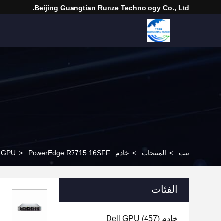
Beijing Guangtian Runze Technology Co., Ltd.
بيت
>
المنتجات
>
خادم Dell GPU
PowerEdge R7715 16SFF خادم AMD AMD EPYC 9135 3.65GHz 96GB RDIMM 6400MT/s 1.92TB SSD SATA 2*1500W خادم الذكاء الاصطناعي
>
الفئات
خادم Dell GPU
(457)