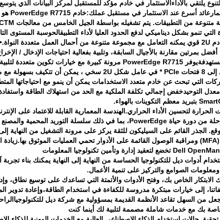
لتنوع يلتقي بالأداء
الاستثمار في خادم مؤكد للمستقبل لمركز البيانات الذي يتوسع دي
مار
عائد أسرع عند الاستثمار في مستقبل عملك:
خادم PowerEdge R7715 هو حل محسّن ذو سوكيت واحد مصمم لتقديم أداء عال، مرونة،
تنوعة من التطبيقات. يتم تشغيله بواسطة الجيل الخامس من معالجات AMD EPYCTM وتقدم
التي تنمو بشكل ديناميكي لدفع الحدود العليا لأداء التطبيق
الحوسبة المستوى التا
مستهدفة
يوفر PowerEdge R7715 مرونة كبيرة مع خيارات تكوين متعددة لتلبية احتياجات العملاء المتنوعة.
بات حمولة العمل المختلفة.
ركات التي تبحث عن خادم متعدد الاستخدامات يمكن أن ينمو مع احتياجاتها المتط
معدل التوحيد
خفض إجمالي تكلفة الملكية مع الحد من استهلاك الطاقة واستفادة
الحرارة لتحسين الأداء الحراري.
الهندسة المعمارية القابلة للاعتماد على الإنت
P، بما في ذلك سلسلة التوريد المحمية والمصنع
. الجذر القائم على السيليكون للثقة يركز على مرونة التشغيل من النهاية إلى ال
بها.
زيادة 
استخدام أدوات ديل للتكنولوجيا الحساسة من النهاية إلى النهاية يمكنك بناء تجربة 
معلومات الصوامع والتركيز على تنمية الأعمال.
 الابتكار الخاص بك، وفتح الأدوات والأتمتة التي تساعدك على توسيع نطاق، وإد
يفاتنا، إلى خيارات مبتكرة مدروسة للكفاءة في استخدام الطاقة،وإعادة تدوير 
نجعل من السهل تقاعد الأنظمة القديمة بمسؤولية مع شركة ديل للتكنولوجيا
الراح
تحقيق حالات استخدام الذكاء الاصطناعي العالية مع الخدمات المهنية للذكاء ا