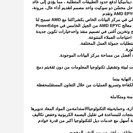
ناميكياً لدفع حدود التطبيقات المتطلبة ، مما يؤدي إلى عائد
لي في مركز البيانات الخاص بك
شراكتنا مع AMD تسمح لنا
بتزويد العملاء بخادم 2U قوي يمكنه التعامل مع مجموعة متنوعة من أحمال العمل متعددة النواة.• معالج AMD EPYC من الجيل الخامس في PowerEdge
خيارات تكوين جديدة
ورة.
 أفضل من مساحة مركز البيانات الموجودة.
رنت لبيئة وتشغيل تكنولوجيا المعلومات من دون ثقة
يتم دمج
نهاية بينما
الكفاءة وتسريع العمليات من خلال التعاون المستقل
محفظة
آمنة ومتكاملة
ارة، وحماية
بيئة التكنولوجيا
الاستدامة
من المواد المعاد تدويرها
المنتجات للمساعدة في تقليل البصمة الكربونية وخفض تكاليف
ة أسهل مع خدمات ديل للتكنولوجيا
اكبر من قدرة خوادم
لاصطناعي ، اختر من بين النشر المخصص