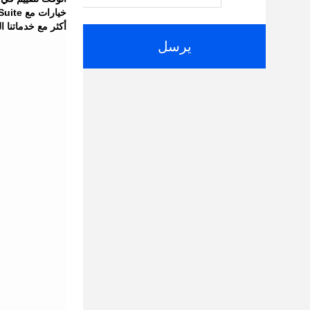
خيارات مع ProDeploy Suite، والحصول على دعم استباقي وتنبؤ مع لدينا ProSupport Suite، والكثير
أكثر مع خدماتنا المتاحة في 170 موقعًا وبدعم م
يرسل