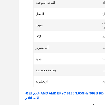
د:
المادة الموحدة
:
للعمل
قة
نفيديا
س:
ة:
IPS
ة:
آلة تصوير
ت:
جديد
ت:
بطاقة مخصصة
ح:
الإنجليزية
PowerEdge R7715 16SFF خادم AMD AMD EPYC 9135 3.65GHz 96GB RDIMM 6400MT/s 1.92TB SSD SATA 2*1500W خادم الذكاء
الاصطناعي