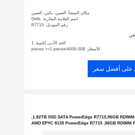
SSD SATA خادم الذكاء الاصطناعي
مكان المنشأ: الصين، بكين، الصين
اسم العلامة التجارية: Dells
رقم الموديل: R7715
حن
الحد الأدنى لكمية: 1
الأسعار: $4000.00/pieces >=1 pieces
على أفضل سعر
,
1.92TB SSD SATA PowerEdge R7715,96GB RDIMM
AMD EPYC 9135 PowerEdge R7715
,
96GB RDIMM P