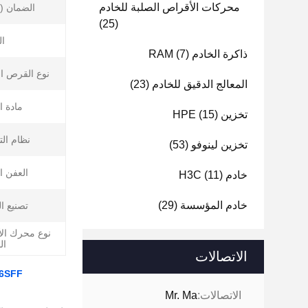
محركات الأقراص الصلبة للخادم
الضمان ((
(25)
ال
ذاكرة الخادم RAM
(7)
نوع القرص ا
المعالج الدقيق للخادم
(23)
مادة ا
تخزين HPE
(15)
نظام ال
تخزين لينوفو
(53)
العفن ا
خادم H3C
(11)
خادم المؤسسة
(29)
تصنيع ال
نوع محرك ال
ال
الاتصالات
الاتصالات:
Mr. Ma