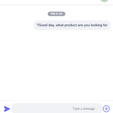
Ltd.
6:39 PM
المنتجات
روابط سريعة
Good day, what product are you looking for?
خادم Dell GPU
ملف الشركة
majiang@jinmatimes.com
خادم HPE Rack
جولة في المصنع
86--
18910255277
Lenovo GPU
مراقبة الجودة
Server
غرفة 405 ، المبنى
أخبار
14 ، ساحة 38 ،
خادم ديل رف
منطقة جرينلاند تشونغ
خريطة الموقع
يانغ بلز الجنوبية ، بكين
Inspur خادم GPU
الصين.
سياسة الخصوصية
خادم Huawei GPU
خادم تخزين ديل
الصين جودة جيدة خادم Dell GPU المورد. حقوق الطبع والنشر © 2023-2026
Beijing Guangtian Runze Technology Co., Ltd. . كل الحقوق محفوظة.