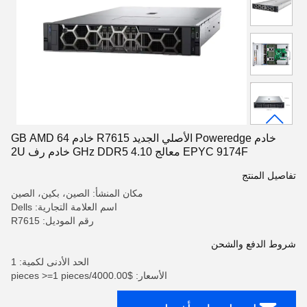
خادم Poweredge الأصلي الجديد R7615 خادم 64 GB AMD
EPYC 9174F معالج 4.10 GHz DDR5 خادم رف 2U
تفاصيل المنتج
مكان المنشأ: الصين، بكين، الصين
اسم العلامة التجارية: Dells
رقم الموديل: R7615
شروط الدفع والشحن
الحد الأدنى لكمية: 1
الأسعار: $4000.00/pieces >=1 pieces