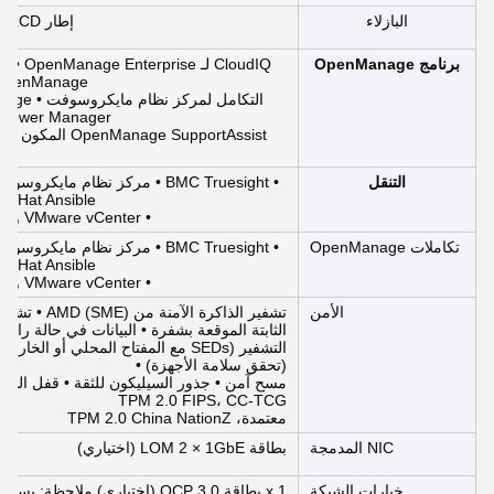
البازلاء
إطار LCD اختياري أو إطار أمان
برنامج OpenManage
 OpenManage
nage Power Manager
ا
التنقل
Red Hat Ansible • مزودي aform
• VMware vCenter و vRealize Operations Manager
تكاملات OpenManage
Red Hat Ansible • مزودي aform
• VMware vCenter و vRealize Operations Manager
الأمن
الثابتة الموقعة بشفرة • البيانات في حالة راحة
(تحقق سلامة الأجهزة) •
TPM 2.0 FIPS، CC-TCG
معتمدة، TPM 2.0 China NationZ
NIC المدمجة
بطاقة LOM 2 × 1GbE (اختياري)
خيارات الشبكة