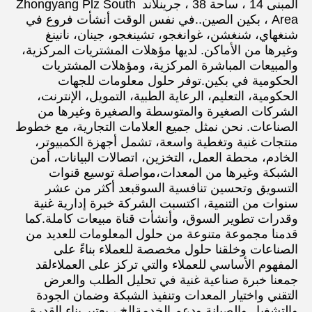
المبنى 14 ، ساحة 38 ، جرينلاند Zhongyang Plz South 
Area ، بكين الصين..في نفس الوقت أنشأت فروع في 
شنغهاي، شنغشن، غوانغجو، تشينغجو، جينان، نانينغ 
وغيرها من الأماكن. لديها مؤهلات المشتريات المركزية، 
والمبيعات المباشرة المركزية، ومؤهلات المشتريات 
الحكومية في بكين.توفر حلول معلومات للجهات 
الحكومية، التعليم، الرعاية الطبية، التمويل، الإنترنت، 
الشركات الصغيرة والمتوسطة والصغيرة وغيرها من 
الصناعات. نحن نمثل جميع العلامات التجارية، مع خطوط 
منتجات غنية وتغطية واسعة، تشمل أجهزة الكمبيوتر، 
الخادم، محطة العمل، التخزين، اتصالات البيانات، أمن 
الشبكة وغيرها من المعدات،مواصلة توسيع قنوات 
التسويق وتحسين تنافسية السوقبعد أكثر من عشر 
سنوات من التنمية، اكتسبت الشركة خبرة إدارية غنية 
وقدرات تطوير السوق، وأنشأت قناة مبيعات كاملة.كما 
قدمنا مجموعة متنوعة من حلول المعلومات للعديد من 
الصناعات وخلقنا حلول مخصصة للعملاء بناءً على 
المفهوم الأساسي للعملاء والتي تركز على العملاءلقد 
جمعنا خبرة صناعية غنية في تحليل الطلب والعرض 
التقني واختيار المعدات وتنفيذ الشبكة وضمان الجودة 
والتشغيل والصيانة ودعم الخدمةالخ.، يعتبر بناء القدرة 