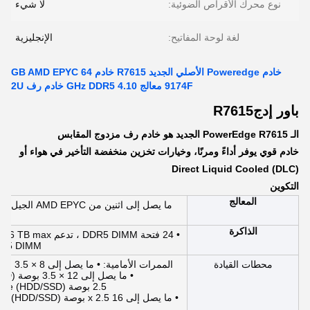
نوع محرك الأقراص الضوئية:
لا شيء
لغة لوحة المفاتيح:
الإنجليزية
خادم Poweredge الأصلي الجديد R7615 خادم 64 GB AMD EPYC
9174F معالج 4.10 GHz DDR5 خادم رف 2U
باور إدج
R7615
الـ PowerEdge R7615 الجديد هو خادم رف مزدوج المقابس
خادم قوي يوفر أداءً ومرنًا، وخيارات تخزين منخفضة التأخير في هواء أو
Direct Liquid Cooled (DLC)
التكوين
المعالج
الذاكرة
DDR5 DIMM المسجل
محطات القيادة
الممرات الأمامية: • ما يصل إلى 8 × 3.5 بوصة SAS / SATA (HDD / SSD) ما يصل إلى 160 TB
• ما يصل إلى 12 × 3.5 بوصة SAS/SATA (HDD/SSD) ما يصل إلى 240 TB
2.5 بوصة SAS/SATA/NVMe (HDD/SSD) ماكس 122.88 TB
 2.5