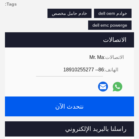
Tags:
خوادم dell oem
خادم حامل مخصص
dell emc powerge
الاتصالات
الاتصالات:
Mr. Ma
الهاتف:
86-- 18910255277
نتحدث الآن
راسلنا بالبريد الإلكتروني