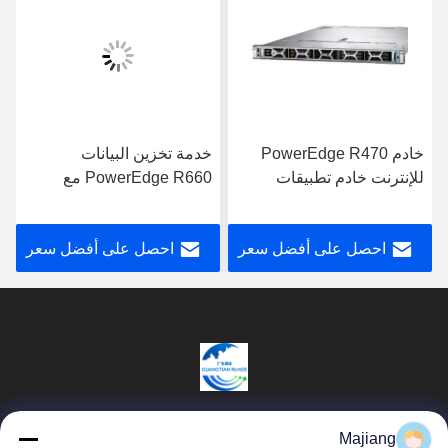
خادم PowerEdge R470
خدمة تخزين البيانات
للإنترنت خادم تطبيقات
PowerEdge R660 مع
تخزين البيانات
معالج Intel Xeon لتطبيقات
الأعمال
احصل على أفضل سعر
احصل على أفضل سعر
Beijing Guangtian Runze Technology Co.,
Majiang