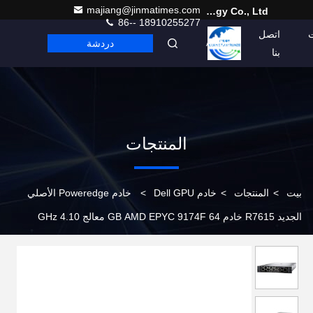
majiang@jinmatimes.com
Beijing Guangtian Runze Technology Co., Ltd.
86-- 18910255277
اتصل
دردشة
Arabic
بنا
المنتجات
بيت
>
المنتجات
>
خادم Dell GPU
>
خادم Poweredge الأصلي
الجديد R7615 خادم 64 GB AMD EPYC 9174F معالج 4.10 GHz
DDR5 خادم رف 2U