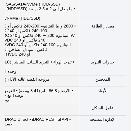
SAS/SATA/NVMe (HDD/SSD) ما يصل إلى 368.64 تيرابايت الممرات الخلفية:
4 × 2.5 بوصة
SAS/SATA/NVMe (HDD/SSD) الحد الأق
مصادر الطاقة
100-240 فاكس أو 240 HVDC، استبدال الساخن الزائدة • 1800
240 فاكس أو 240 HVDC ، متبادل الساخن الزائد • 1100 واط
فاكس ، متبادل الساخن الزائد • 800 واط البلاتين 100 ‬240
أو 240 HVDC ، التبادل الساخن غير ضروري
خيارات التبريد
رف
وحدة التوزيع (CDU)
المعجبين
مروحة الفضة عالية الأداء (HPR) / مروحة الذهب عالية الأداء (VHP)
الأبعاد
بوصة) مع حافة 758.29 ملم (85
بوصات
عامل الشكل
خاد
الإدارة المدمجة
لاسلكية ick Sync 2