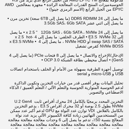
مدعومة بمعالج AMD EPYC TM من الجيل الرابع الذي يزيد من أداء 
الحوسبةميزات المنتج القدرات المعالجة الرائدة • مجهزة بمعالجين AMD 
EPYC من الجيل الرابع (الاسم الرمزي جينوا) •
ما يصل إلى 24 DDR5 RDIMM (ما يصل إلى 6TB سعة) تخزين مرن • 
ما يصل إلى اثني عشر 3.5Gb SAS، 6Gb SATA
ما يصل إلى 24 x 2.5 "   12Gb SAS ، 6Gb SATA ، NVMe • ما يصل 
إلى 32 E3.S  NVMe • الطرف الخلفي: ما يصل إلى 4 x 2.5  hot-
swap SAS / SATA أو NVMe HDD ، ما يصل إلى 4 x E3.S NVMe • 
NVMe BOSS كقرص تشغيل
الإدخال/الإخراج والاتصال • ما يصل إلى 8 فتحات PCIe (ما يصل إلى 4 
Gen5) • اتصال محيطي بطاقة الشبكة OCP 3.0 •
توصيل أجهزة الطرفية بسهولة من الأمام أو الخلف باستخدام اتصالات 
USB و micro-USB و serial
تحليل البيانات يوفر أقصى قدر من خيارات التخزين وتكوين الذاكرة 
لدعم الحوسبة المتوازية الحوسبة والتعلم الآلي / التعلم العميق / الذكاء 
الاصطناعي والتصوير.
التخزين المحدد برمجيًا بالكامل 24 محرك أقراص ثابت U.2 Gen4 
NVMe بطول 2.5 بوصة أو 32 محرك أقراص E3.S ، يدعم التخزين 
بالكامل بالفلاش. VDI توازن عدد النواة مع GPU لدعم أكبر عدد ممكن 
من المستخدمين النهائيين.زيادة كثافة الكمبيوتر الآلي يزيد عدد نواة 
المعالج بنسبة 50٪، تدعم ما يصل إلى 6 وحدات معالجة معالجة معالجة 
معالجة معالجة معالجة معالجة معالجة معالجة معالجة معالجة معالجة 