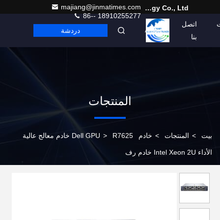
majiang@jinmatimes.com
Beijing Guangtian Runze Technology Co., Ltd.
86-- 18910255277
اتصل
دردشة
Arabic
بنا
المنتجات
بيت
>
المنتجات
>
خادم Dell GPU
>
R7625 خادم معالج عالية
الأداء Intel Xeon 2U خادم رف