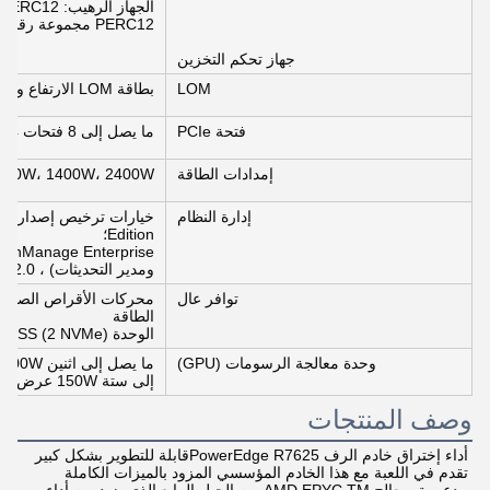
الجهاز الرهيب: PERC11، PERC12 الجهاز الرهيب NVMe: PERC11،
PERC12 مجموعة رقائق SATA/برمجيات RAID: دعم
جهاز تحكم التخزين
LOM
بطاقة LOM الارتفاع و 1 OCP 3.0
فتحة PCIe
ما يصل إلى 8 فتحات PCIe x16 ، 4 PCIe Gen5 ، 4 PCIe Gen4
إمدادات الطاقة
100W، 1400W، 2400W
إدارة النظام
Edition؛
OpenManage Enterprise والإضافات (r Manager، SupportAssist
ومدير التحديثات) ، iDRAC Direct، Quick Sync 2.0
توافر عال
محركات الأقراص الصلبة ا
الطاقة
الوحدة BOSS (2 NVMe)
وحدة معالجة الرسومات (GPU)
إلى ستة 150W عرض واحد كامل الطول
وصف المنتجات
أداء إختراق خادم الرف PowerEdge R7625قابلة للتطوير بشكل كبير 
تقدم في اللعبة مع هذا الخادم المؤسسي المزود بالميزات الكاملة 