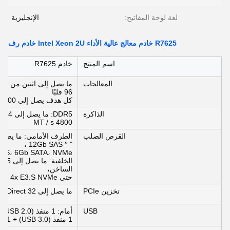
لغة لوحة المفاتيح:
الإنجليزية
R7625 خادم معالج عالية الأداء Intel Xeon 2U خادم رف
اسم المنتج
خادم R7625
المعالجات
96 قلبًا
كل هدف يصل إلى 400 واط (cTDP)
الذاكرة
4800 MT / s
القرص الصلب
" ′′ 12Gb SAS ،
6Gb SATA SAS، 6Gb SATA، NVMe ح
الساخن،
حتى 4x E3.S NVMe اختياري: BOSS-N1 (2x NVMe)
تخزين PCIe
ما يصل إلى 32 E3.S NVMe Direct (G5 و 2 PCIe Lanes)
USB
أمام: 1 منفذ (USB 2.0) ، 1 (Micro-USB، iDRAC Direct) خلف:
1 منفذ (USB 3.0) + 1 منفذ (USB 2.0)