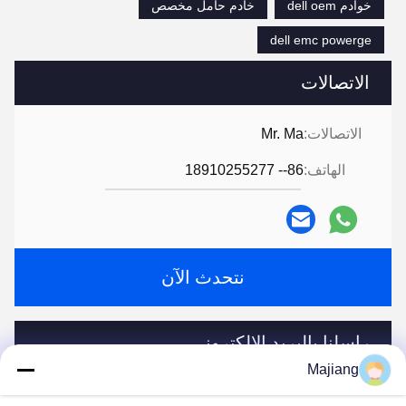
خوادم dell oem
خادم حامل مخصص
dell emc powerge
الاتصالات
الاتصالات:
Mr. Ma
الهاتف:
86-- 18910255277
نتحدث الآن
راسلنا بالبريد الإلكتروني
Majiang