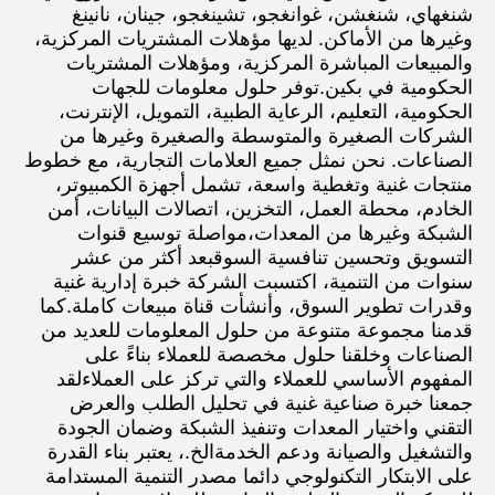
شنغهاي، شنغشن، غوانغجو، تشينغجو، جينان، نانينغ 
وغيرها من الأماكن. لديها مؤهلات المشتريات المركزية، 
والمبيعات المباشرة المركزية، ومؤهلات المشتريات 
الحكومية في بكين.توفر حلول معلومات للجهات 
الحكومية، التعليم، الرعاية الطبية، التمويل، الإنترنت، 
الشركات الصغيرة والمتوسطة والصغيرة وغيرها من 
الصناعات. نحن نمثل جميع العلامات التجارية، مع خطوط 
منتجات غنية وتغطية واسعة، تشمل أجهزة الكمبيوتر، 
الخادم، محطة العمل، التخزين، اتصالات البيانات، أمن 
الشبكة وغيرها من المعدات،مواصلة توسيع قنوات 
التسويق وتحسين تنافسية السوقبعد أكثر من عشر 
سنوات من التنمية، اكتسبت الشركة خبرة إدارية غنية 
وقدرات تطوير السوق، وأنشأت قناة مبيعات كاملة.كما 
قدمنا مجموعة متنوعة من حلول المعلومات للعديد من 
الصناعات وخلقنا حلول مخصصة للعملاء بناءً على 
المفهوم الأساسي للعملاء والتي تركز على العملاءلقد 
جمعنا خبرة صناعية غنية في تحليل الطلب والعرض 
التقني واختيار المعدات وتنفيذ الشبكة وضمان الجودة 
والتشغيل والصيانة ودعم الخدمةالخ.، يعتبر بناء القدرة 
على الابتكار التكنولوجي دائما مصدر التنمية المستدامة 