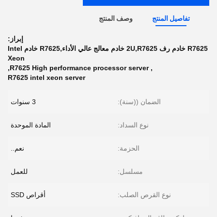
تفاصيل المنتج
وصف المنتج
إبراز:
R7625 خادم رف 2U,R7625 خادم معالج عالي الأداء,R7625 خادم Intel
Xeon
,
R7625 High performance processor server
,
R7625 intel xeon server
الضمان ((سنة):
3 سنوات
نوع السداد:
المادة الموحدة
الحزمة:
نعم..
مسلسل:
للعمل
نوع القرص الصلب:
أقراص SSD