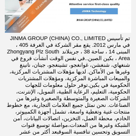
تم تأسيس JINMA GROUP (CHINA) CO., LIMITED 
في مارس 2012. يقع مقر الشركة في الغرفة 405 ، 
المبنى 14 ، ساحة 38 ، جرينلاند Zhongyang Plz South 
Area ، بكين الصين..في نفس الوقت أنشأت فروع في 
شنغهاي، شنغشن، غوانغجو، تشينغجو، جينان، نانينغ 
وغيرها من الأماكن. لديها مؤهلات المشتريات المركزية، 
والمبيعات المباشرة المركزية، ومؤهلات المشتريات 
الحكومية في بكين.توفر حلول معلومات للجهات 
الحكومية، التعليم، الرعاية الطبية، التمويل، الإنترنت، 
الشركات الصغيرة والمتوسطة والصغيرة وغيرها من 
الصناعات. نحن نمثل جميع العلامات التجارية، مع خطوط 
منتجات غنية وتغطية واسعة، تشمل أجهزة الكمبيوتر، 
الخادم، محطة العمل، التخزين، اتصالات البيانات، أمن 
الشبكة وغيرها من المعدات،مواصلة توسيع قنوات 
التسويق وتحسين تنافسية السوقبعد أكثر من عشر 