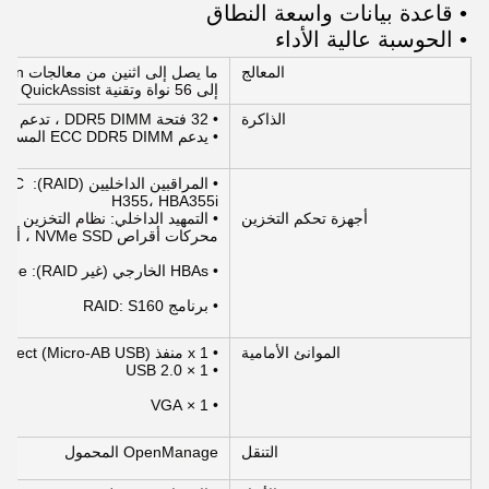
• قاعدة بيانات واسعة النطاق
• الحوسبة عالية الأداء
المعالج
إلى 56 نواة وتقنية Intel QuickAssist الاختيارية
الذاكرة
• 32 فتحة DDR5 DIMM ، تدعم RDIMM 8 TB max ، سرعات تصل إلى 4800 MT / s
• يدعم ECC DDR5 DIMM المسجل فقط
• المر
H355، HBA355i
أجهزة تحكم التخزين
محركات أقراص NVMe SSD ، أو USB
• HBAs الخارجي (غير RAID): HBA355e
• برنامج RAID: S160
الموانئ الأمامية
• 1 x منفذ iDRAC Direct (Micro-AB USB)
• 1 × USB 2.0
• 1 × VGA
التنقل
OpenManage المحمول