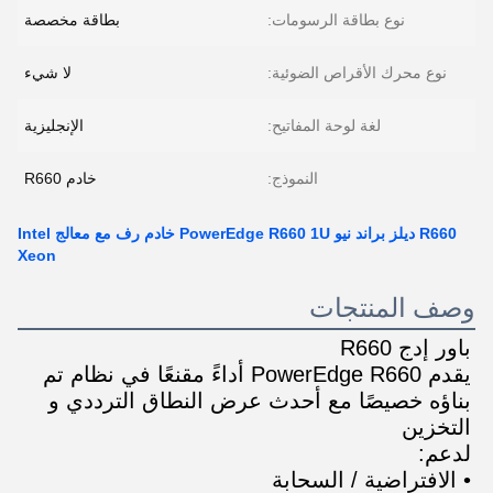
نوع بطاقة الرسومات:
بطاقة مخصصة
نوع محرك الأقراص الضوئية:
لا شيء
لغة لوحة المفاتيح:
الإنجليزية
النموذج:
خادم R660
R660 ديلز براند نيو PowerEdge R660 1U خادم رف مع معالج Intel
Xeon
وصف المنتجات
باور إدج R660
يقدم PowerEdge R660 أداءً مقنعًا في نظام تم 
بناؤه خصيصًا مع أحدث عرض النطاق الترددي و 
التخزين
لدعم:
• الافتراضية / السحابة