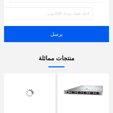
يرسل
منتجات مماثلة