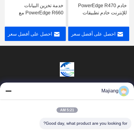
خادم PowerEdge R470
خدمة تخزين البيانات
للإنترنت خادم تطبيقات
PowerEdge R660 مع
تخزين البيانات
معالج Intel Xeon لتطبيقات
الأعمال
احصل على أفضل سعر
احصل على أفضل سعر
Beijing Guangtian Runze Technology Co.,
Majiang
Ltd.
5:21 AM
المنتجات
روابط سريعة
Good day, what product are you looking for?
خادم Dell GPU
ملف الشركة
majiang@jinmatimes.com