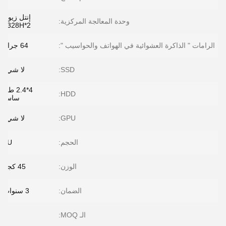
إنتل زيون
وحدة المعالجة المركزية:
6328H*2
الرامات " الذاكرة العشوائية في الهواتف والحواسيب ":
64 جرام
SSD:
لا شيء
4*2.4 طن
HDD:
ساس
GPU:
لا شيء
الحجم:
4U
الوزن:
45 كجم
الضمان:
3 سنوات
الـ MOQ:
2