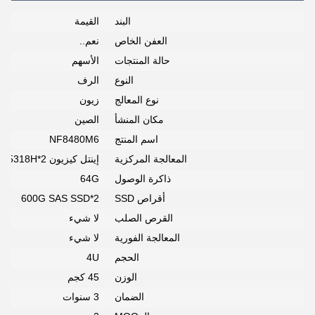
البند
القيمة
العفن الخاص
نعم..
حالة المنتجات
الأسهم
النوع
الرف
نوع المعالج
زيون
مكان المنشأ
الصين
اسم المنتج
NF8480M6
المعالجة المركزية
إينتل كيزيون 5318H*2
ذاكرة الوصول
64G
أقراص SSD
600G SAS SSD*2
القرص الصلب
لا شيء
المعالجة الفورية
لا شيء
الحجم
4U
الوزن
45 كجم
الضمان
3 سنوات