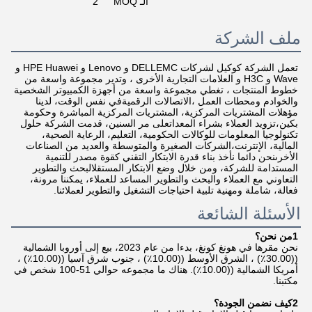
الـ MOQ
2
ملف الشركة
تعمل الشركة كوكيل لشركات DELLEMC و Lenovo و HPE Huawei و 
Wave و H3C و العلامات التجارية الأخرى ، وتدير مجموعة واسعة من 
خطوط المنتجات ، تغطي مجموعة واسعة من أجهزة الكمبيوتر الشخصية 
والخوادم ومحطات العمل ،الاتصالات الرقميةفي نفس الوقت، لدينا 
مؤهلات المشتريات المركزية، المشتريات المركزية المباشرة وحكومة 
بكين،تزويد العملاء بشراء المعداتعلى مر السنين، قدمت الشركة حلول 
تكنولوجيا المعلومات للوكالات الحكومية، التعليم، الرعاية الصحية، 
المالية، الإنترنت،الشركات الصغيرة والمتوسطة والعديد من الصناعات 
الأخرىنحن دائما نأخذ بناء قدرة الابتكار التقني كقوة مصدر للتنمية 
المستدامة للشركة، ومن خلال وضع الابتكار المستقلالبحث والتطوير 
التعاوني مع العملاء والبحث والتطوير المساعد للعملاء، يمكننا مرونة، 
فعالة، شاملة ومهنية تلبية احتياجات التشغيل والتطوير لعملائنا.
الأسئلة الشائعة
1من نحن؟
نحن مقرها في هونغ كونغ، بدءا من عام 2023، بيع إلى أوروبا الشمالية 
((30.00٪) ، الشرق الأوسط ((10.00٪) ، جنوب شرق آسيا ((10.00٪) ، 
أمريكا الشمالية ((10.00٪). هناك ما مجموعه حوالي 51-100 شخص في 
مكتبنا.
2كيف نضمن الجودة؟