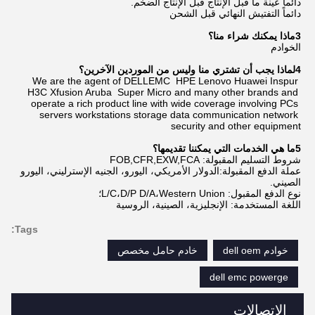
دائما عينة ما قبل الإنتاج قبل الإنتاج الضخم.
دائماً التفتيش النهائي قبل الشحن
3ماذا يمكنك شراء منا؟
الخوادم
4لماذا يجب أن تشتري منا وليس من الموردين الآخرين؟
We are the agent of DELLEMC  HPE Lenovo Huawei Inspur 
H3C Xfusion Aruba  Super Micro and many other brands and 
operate a rich product line with wide coverage involving PCs 
servers workstations storage data communication network 
security and other equipment
5ما هي الخدمات التي يمكننا تقديمها؟
شروط التسليم المقبولة: FOB,CFR,EXW,FCA
عملة الدفع المقبولة:الدولار الأمريكي، اليورو، الجنيه الإسترليني، اليورو 
الصيني.
نوع الدفع المقبول: L/C،D/P D/A،Western Union؛
اللغة المستخدمة: الإنجليزية، الصينية، الروسية
Tags:
خوادم dell oem
خادم حامل مخصص
dell emc powerge
الاتصالات