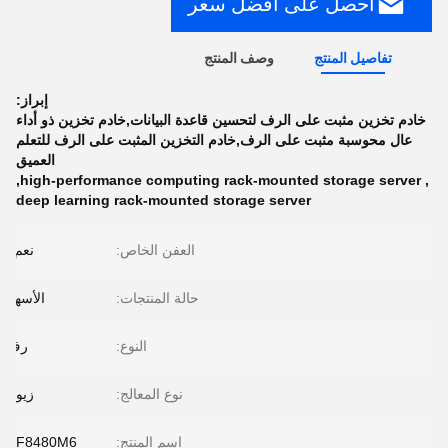
احصل على أفضل سعر
تفاصيل المنتج
وصف المنتج
إبراز:
خادم تخزين مثبت على الرف لتحسين قاعدة البيانات,خادم تخزين ذو أداء
عال محوسبة مثبت على الرف,خادم التخزين المثبت على الرف للتعلم
العميق
,
high-performance computing rack-mounted storage server
,
deep learning rack-mounted storage server
العفن الخاص:
نعم..
حالة المنتجات:
الأسهم
النوع:
رف
نوع المعالج:
زيون
اسم المنتج:
NF8480M6