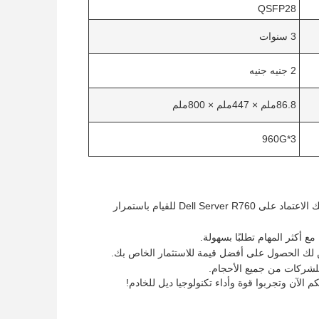
QSFP28
3 سنوات
2 جنيه جنيه
86.8ملم × 447ملم × 800ملم
960G*3
موثوقية: ديل هي علامة تجارية موثوق بها معروفة بمنتجاتها عالية الجودة وموثوق بها. يمكنك الاعتماد على Dell Server R760 للقيام باستمرار