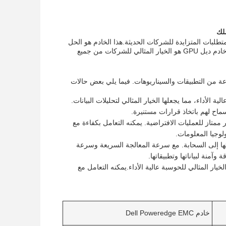
 أحدث إضافة لعائلة Dell Server، مصممة لتلبية المتطلبات المتزايدة للشركات الحديثة.هذا الخادم هو الحل
المثالي للشركات التي تتطلع إلى نقل عملياتها إلى المستوى التاليمدعومة بأحدث التكنولوجيا، خادم ديل GPU هو الخيار المثالي للشركات من جميع
موعة متنوعة من التطبيقات والسيناريوهات. فيما يلي بعض حالات
عالجة معالجة معالجة عالية الأداء، مما يجعلها الخيار المثالي لتحليلات البيانات.
ماح لهم باتخاذ قرارات مستنيرة.
جود عدد كبير من المخزون ودعم للتخصيص ، فإن خادم Dell GPU هو خيار ممتاز للعمليات الافتراضية. يمكنه التعامل بكفاءة مع
لوجيا المعلومات.
طلع إلى نقل عملياتها إلى السحابة. مع سرعة المعالجة السريعة وسرعة
آمنة لبياناتها وتطبيقاتها.
ء رفيع المستوى، مما يجعله الخيار المثالي للحوسبة عالية الأداء.يمكنه التعامل مع
خادم Dell Poweredge EMC