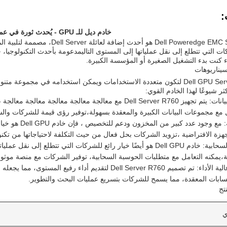
:
خادم ديل للـ GPU - يُحدث ثورة في عملك
Dell Poweredge EMC Server R760 هو
 كنت بدء التشغيل الصغيرة أو المؤسسة الكبيرة.
سيناريوهات
تم تصميم Dell GPU Server لتكون متعددة الاستخدامات ويمكن استخدامه في مج
ثر شيوعًا لهذا الخادم القوي:
تحليلات البيانات: يتم تجهيز Dell Server R760 مع معالجة معالجة م
ل مع مجموعات البيانات الكبيرة والمعقدة بسهولة،توفير رؤى قيمة للشركات والس
الافتراضية: مع و
جهزة الافتراضية ،تزويد الشركات بحل فعال من حيث التكلفة لاحتياجاتها من تكنو
الحوسبة السحابية: خادم Dell GPU هو أيضًا خيار رائع للشركات التي تت
ية،يمكنه التعامل مع متطلبات الحوسبة السحابية، توفير الشركات مع منصة موثوقة و
الحوسبة عالية الأداء: تم تصميم Dell Server R760 لتقديم أدا
سابات المعقدة، مما يسمح للشركات بتسريع عمليات البحث والتطوير.
تج
ي