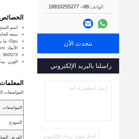
الهاتف:
86-- 18910255277
الخصائص:
اسم المنتج: GPU Server
سعة الخام ا
Gpu: ما يصل إلى 4 GPUs ذات عرض مزدوج أو ما يصل إلى 8 GPUs ذات عرض واحد
نتحدث الآن
الأبعاد: 86.8mm X 447mm X 800mm
: 960G*3
الوزن: يبدأ من 3
راسلنا بالبريد الإلكتروني
المعلمات ا
المواصفات الفنية لجهاز
المواصفات
النموذج
القرص الصل