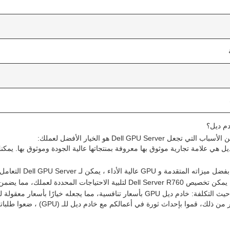
دم ديل؟
 تجعل Dell GPU Server هو الخيار الأفضل لعملك:
GPU عالية الأداء ، يمكن لـ Dell GPU Server التعامل مع أكثر المهام تطلبًا بسهولة.
تياجات المحددة لعملك، مما يضمن لك الحصول على أفضل قيمة للاستثمار الخاص بك.
GP بأسعار تنافسية، مما يجعله خيارًا بأسعار معقولة للشركات من جميع الأحجام.
موا بإحداث ثورة في أعمالكم مع خادم ديل للـ (GPU) ، ضعوا طلباتكم الآن وتجربوا قوة وأداء تكنولوجيا ديل للخادم!