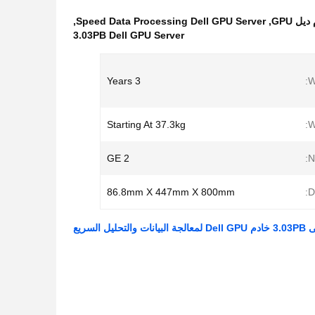
,
Speed Data Processing Dell GPU Server
,
3.03PB Dell GPU Server
3 Years
W
Starting At 37.3kg
W
2 GE
N
86.8mm X 447mm X 800mm
D
لسريع