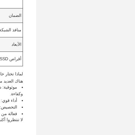
الضمان
منافذ الشبكة
الأبعاد
أقراص SSD
لماذا تختار خا
هناك العديد من الأسباب التي
وكفاءة.
أداء قوي: بفضل ميزاته المتقدمة و 
التخصيص: يمكن تخصيص Dell Server R760 لتلبية الاح
فعالة من حيث التكلفة: خادم ديل U
لا تنتظروا أكثر من ذلك، ق