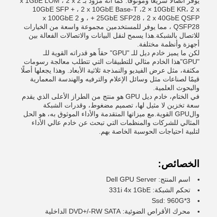
يوفر اتصالًا سريعًا وموثوقًا. كما أنه مزود بـ 2 x 1GbE LOM ، 2 x
10GbE SFP + ، 2 x 10GbE Base-T ،2 × 10GbE KR، 2 x
25GbE SFP28 ، 2 x 40GbE QSFP + ، و 2 x 100GbE
QSFP28 ، مما يوفر للمستخدمين مجموعة واسعة من الخيارات
للاتصال بالشبكة.هذا يسمح لنقل البيانات والاتصالات الفعالة بين
أجهزة وأنظمة مختلفة.
لكن ما يميز خادم ديل للـ "GPU" حقاً هو قدراته القوية للـ
"GPU"هذا الخادم مثالي للتطبيقات التي تتطلب معالجة رسومات
مكثفة، مثل عرض الفيديو والنمذجة ثلاثية الأبعاد. وهذا يجعلها أصلًا
قيمًا لصناعات مثل وسائل الإعلام والترفيه والهندسة المعمارية
والبحوث العلمية.
في الختام، خادم ديل GPU هو منتج من الطراز الأعلى الذي يقدم
سعة تخزين لا مثيل لها، تصميم مضغوط، وقدرات الشبكة
والGPU القوية.مع ميزاتها المتقدمة والأداء الموثوق به، هو الحل
المثالي للشركات والمنظمات التي تبحث عن خادم عالي الأداء
لتلبية احتياجات الحوسبة الخاصة بهم.
الخصائص:
اسم المنتج: Dell GPU Server
تحكم الشبكة: 331i 4x 1GbE
Ssd: 960G*3
محرك الأقراص الضوئية: DVD+/-RW SATA الداخلية