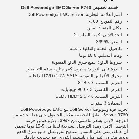
خدمة تخصيص Dell Poweredge EMC Server R760
اسم العلامة التجارية: Dell Poweredge EMC Server
رقم النموذج: R760
مكان المنشأ: الصين
الحد الأدنى لكمية الطلب: 2
السعر: $3999
تفاصيل التعبئة والتغليف: علبة
وقت التسليم: 5-15 يوما
شروط الدفع: جميع طرق الدفع المقبولة
القدرة على التوريد: مخزون كبير متاح ، يدعم التخصيص
محرك الأقراص الضوئية: DVD+/-RW SATA الداخلية
القرص الصلب: 3 × 8TB
القرص القاسي: 3 × 960 جيجابايت
القرص الصلب: 8 × 2.5 "SSD / HDD
الضمان: 3 سنوات
تجربة قوة وموثوقية Dell Server مع Dell Poweredge EMC
Server R760 القابل للتخصيصيمكنك الحصول على هذا الخادم من
الدرجة الأولى بسعر تنافسي من 3999 دولاروتضمن حزمنا
التوصيل الآمن ومدة التوصيل السريعة لدينا من 5-15 يوما تضمن
أن عملك يبقى على المسار الصحيح.نحن نقبل جميع طرق الدفع
ولدينا مخزون كبير متاح للتسليم الفوري. قم بتحديث خادمك