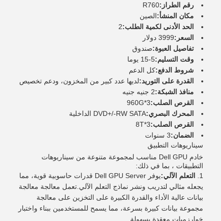
رقم الطراز:
R760
مكان المنشأ:
الصين
الحد الأدنى لكمية الطلب:
2
السعر:
3999 دولار
تفاصيل العبوة:
صندوق
وقت التسليم:
5-15 يوما
شروط الدفع:
كل الدعم
القدرة على التوريد:
لديها عدد كبير من المخزون، ودعم تخصيص
منافذ الشبكة:
2 جنيه جنيه
القرص الصلب:
960G*3
المحرك البصري:
DVD+/-RW SATA الداخلية
القرص الصلب:
3*8T
الضمان:
3 سنوات
سيناريوهات التطبيق
خادم Dell GPU مناسب لمجموعة متنوعة من سيناريوهات
التطبيقات ، بما في ذلك:
التعلم الآلي:
يوفر Dell GPU Server قدرات حاسوبية قوية، مما
يجعله مثالي لتدريب ونشر نماذج التعلم الآلي.تعمل معالجة معالجة
بيانات عالية الأداء والقدرة الكبيرة على التخزين على معالجة
مجموعة بيانات كبيرة بسرعة، مما يسمح للمستخدمين ببناء واختبار
خوارزميات معقدة بسهولة.