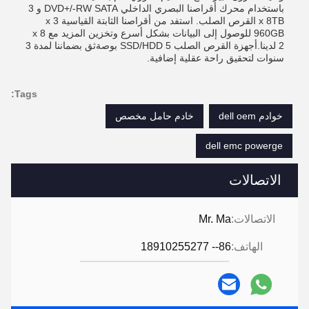
باستخدام محرك أقراصنا البصري الداخلي DVD+/-RW SATA و 3
x 8TB القرص الصلب. استفد من أقراصنا الثابتة القياسية 3 x
960GB للوصول إلى البيانات بشكل أسرع وتخزين المزيد مع 8 x
2 لدينا.أجهزة القرص الصلب SSD/HDD 5 بوصةثق بضماننا لمدة 3
سنوات لتحقيق راحة عقلية إضافية.
Tags:
خوادم dell oem
خادم حامل مخصص
dell emc powerge
الاتصالات
الاتصالات:
Mr. Ma
الهاتف:
86-- 18910255277