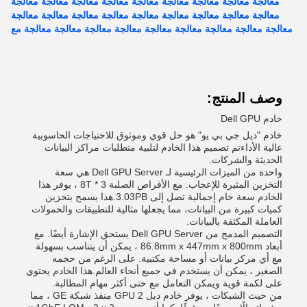
معالجة معالجة معالجة معالجة معالجة معالجة معالجة معالجة معالجة
معالجة معالجة معالجة معالجة معالجة معالجة معالجة معالجة معالجة
معالجة معالجة معالجة معالجة معالجة معالجة معالجة معالجة معالجة مع
وصف المنتج:
خادم Dell GPU
خادم "ديل جي بي يو" هو حل قوي وموثوق للاحتياجات الحاسوبية
عالية الأداءتم تصميم هذا الخادم لتلبية متطلبات مراكز البيانات
الحديثة والشركات.
واحدة من الميزات الرئيسية لـ Dell GPU Server هي سعة
التخزين المثيرة للإعجاب. مع الأقراص الصلبة 3 * 8T ، يوفر هذا
الخادم سعة خام إجمالية تصل إلى 3.03PB.هذا يسمح بتخزين
كميات كبيرة من البيانات، مما يجعلها مثالية للتطبيقات والحمولات
العاملة المكثفة بالبيانات.
التصميم المدمج من Dell GPU Server يستحق الإشارة أيضًا. مع
أبعاد 86.8mm x 447mm x 800mm ، يمكن أن يتناسب بسهولة
مع أي مركز بيانات أو مساحة مكتبية. على الرغم من حجمه
الصغير ، يمكن أن يستخدم في جميع أنحاء العالم.هذا الخادم يحتوي
على لكمة قوية ويمكن التعامل مع حتى أكثر مهام المطالبة.
من حيث الشبكات ، يوفر خادم ديل GPU 2 منفذ شبكة GE ، مما