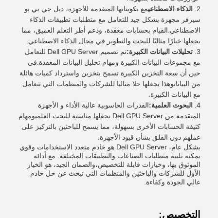
الذكاء الاصطناعي
مع تكويناتها المتقدمة للأجهزة، ديل جي بي يو
سيرفر مجهزة بشكل جيد للتعامل مع متطلبات تطبيقات الذكاء
الاصطناعي.القيام بحسابات معقدة، ودعم أطر التعلم العميق، مما
يجعلها خيارًا مثاليًا للبحث والتطوير في مجال الذكاء الاصطناعي.
تحليلات البيانات الكبيرة:
تم تصميم Dell GPU Server للتعامل
مع مجموعات البيانات الكبيرة ومهام تحليل البيانات المعقدة.في
حين أن سعة التخزين الكبيرة تسمح بتخزين واسترداد كميات هائلة
من البياناتوهذا يجعلها حلا مثاليا للشركات والمنظمات التي تتعامل
مع البيانات الكبيرة.
البحوث العلمية:
القدرات الحاسوبية عالية الأداء و الأجهزة
المتقدمة من Dell GPU Server تجعلها مناسبة للبحث العلميومهام
كثيفة الحسابات الأخرى بسهولة، مما يسمح للباحثين بالتركيز على
عملهم دون القلق بشأن قيود الأجهزة.
بشكل عام، Dell GPU Server هو خادم متعدد الاستخدامات وقوي
يمكنه تلبية متطلبات الصناعات والتطبيقات المختلفة. مع أدائه
الموثوق بها، وخيارات قابلة للتخصيص،والضمان الجيد، هو الخيار
الأول للشركات والباحثين والمنظمات التي تبحث عن حل خادم
عالي الجودة وكفاءة.
التخصيص: