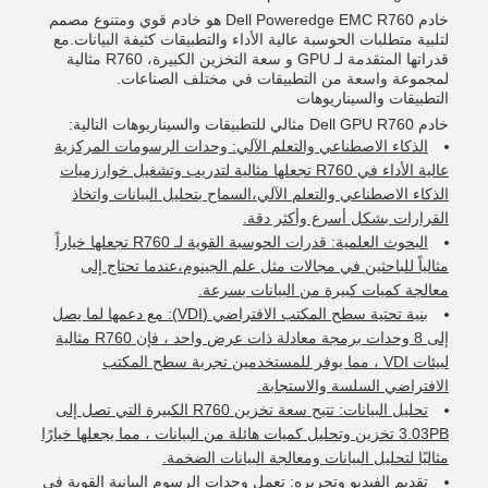
خادم Dell Poweredge EMC R760 هو خادم قوي ومتنوع مصمم
لتلبية متطلبات الحوسبة عالية الأداء والتطبيقات كثيفة البيانات.مع
قدراتها المتقدمة لـ GPU و سعة التخزين الكبيرة، R760 مثالية
لمجموعة واسعة من التطبيقات في مختلف الصناعات.
التطبيقات والسيناريوهات
خادم Dell GPU R760 مثالي للتطبيقات والسيناريوهات التالية:
الذكاء الاصطناعي والتعلم الآلي: وحدات الرسومات المركزية
عالية الأداء في R760 تجعلها مثالية لتدريب وتشغيل خوارزميات
الذكاء الاصطناعي والتعلم الآلي،السماح بتحليل البيانات واتخاذ
القرارات بشكل أسرع وأكثر دقة.
البحوث العلمية: قدرات الحوسبة القوية لـ R760 تجعلها خياراً
مثالياً للباحثين في مجالات مثل علم الجينوم،عندما تحتاج إلى
معالجة كميات كبيرة من البيانات بسرعة.
بنية تحتية سطح المكتب الافتراضي (VDI): مع دعمها لما يصل
إلى 8 وحدات برمجة معادلة ذات عرض واحد ، فإن R760 مثالية
لبيئات VDI ، مما يوفر للمستخدمين تجربة سطح المكتب
الافتراضي السلسة والاستجابة.
تحليل البيانات: تتيح سعة تخزين R760 الكبيرة التي تصل إلى
3.03PB تخزين وتحليل كميات هائلة من البيانات ، مما يجعلها خيارًا
مثاليًا لتحليل البيانات ومعالجة البيانات الضخمة.
تقديم الفيديو وتحريره: تعمل وحدات الرسوم البيانية القوية في