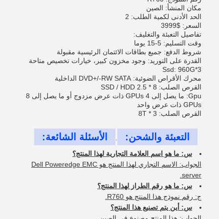
مكان المنشأ: الصين
الحد الأدنى لكمية الطلب: 2
السعر: $3999
تفاصيل التعبئة والتغليف:
وقت التسليم: 5-15 يوما
شروط الدفع: جميع بطاقات الائتمان الرئيسية مقبولة
القدرة على التوريد: وجود مخزون كبير، خيارات تخصيص متاحة
Ssd: 960G*3
محرك الأقراص الضوئية: DVD+/-RW SATA الداخلية
القرص الصلب: 8 * 2.5 SSD / HDD
Gpu: ما يصل إلى 4 GPUs ذات عرض مزدوج أو ما يصل إلى 8
GPUs ذات عرض واحد
القرص الصلب: 3 * 8T
التعبئة والشحن:
الأسئلة الشائعة:
.
س: ما هو اسم العلامة التجارية لهذا المنتج؟
الجواب: الاسم التجاري لهذا المنتج هو Dell Poweredge EMC
server.
س: ما هو رقم الطراز لهذا المنتج؟
ج: رقم نموذج هذا المنتج هو R760.
س: أين يتم تصنيع هذا المنتج؟
الجواب: هذا المنتج مصنوع في الصين.