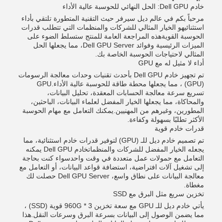
خادم Dell GPU: الحل النهائي للحوسبة عالية الأداء
مرحباً بكم في عالم ديل سيرفر حيث التقنية المتطورة تلتقي بأداء
استثنائيهو الخيار المثالي للشركات والمنظمات التي تتطلب قدرات
الحوسبة القويةهذه المراجعة العامة للمنتج ستسلط الضوء على
الميزات الرئيسية وفوائد Dell GPU Server، مما يجعلها الحل
المثالي لاحتياجات الحوسبة الخاصة بك.
أداء لا مثيل له مع GPU
تم تجهيز خادم Dell GPU بأحدث تقنيات وحدات معالجة الرسومات
(GPU) ، مما يجعلها محطة طاقة للحوسبة عالية الأداء.GPU
تسريع سرعة معالجة الحسابات المعقدة، تحليل البيانات،
والمحاكاة، مما يجعلها الخيار المفضل لعلماء البيانات، الباحثين،
المطورين، وغيرهم من المهنيين.يمكنك التعامل مع مهام الحوسبة
الأكثر تطلبًا بسهولة وكفاءة.
قدرات خادم قوية
تم تصميم خادم ديل للـ (GPU) لتوفير قدرات خادم استثنائية، مما
يجعله الخيار المفضل للشركات والمنظماتخادم Dell GPU يمكنه
التعامل مع حمولات عمل متعددة في وقت واحدسواء كنت بحاجة
إلى تشغيل آلات افتراضية، استضافة قواعد البيانات، أو التعامل مع
معالجة البيانات على نطاق واسع، Dell GPU Server حصلت لك
مغطاة.
تخزين سريع مثل البرق مع SSD
يأتي خادم ديل للـ GPU مع سعة تخزين 960G * 3 قوية (SSD) ،
مما يضمن الوصول إلى البيانات بسرعة البرق وسرعات النقل.هذا