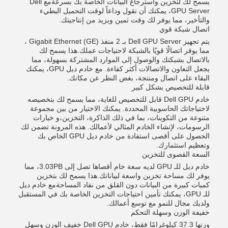
يسمح لك لتخزين واسترجاع البيانات الخاصة بك بسرعةمع Dell
GPU Server، يمكنك أن تقول وداعاً لوقت التحميل البطيء
والتأخير، مما يوفر لك وقت ثمين ويزيد من إنتاجيتك.
اتصال شبكة قوي
يتم تجهيز Dell GPU Server بـ 2 منفذ Gigabit Ethernet (GE) ،
مما يوفر اتصالًا قويًا بالشبكة لاحتياجات عملك.هذا يسمح لك
بالاتصال بشبكتك والوصول إلى الموارد المشتركة بسهولة، مما
يجعل التعاون والاتصالات أكثر كفاءة. مع خادم ديل GPU، يمكنك
البقاء على اتصال ومنتجة، بغض النظر عن مكانك.
قابلة للتخصيص بشكل كبير
خادم Dell GPU قابل للتخصيص للغاية، مما يسمح لك بتخصيصه
لاحتياجاتك الحاسوبية المحددة. يمكنك الاختيار من بين مجموعة
متنوعة من التكوينات، بما في ذلك الذاكرة، التخزين،و خيارات
الرسومات، لإنشاء الخادم المثالي لأعمالك. هذه المرونة تضمن لك
الحصول على أقصى استفادة من خادم ديل GPU الخاص بك
وتعظيم استثمارك.
السعة القصوى للتخزين
خادم ديل للـ GPU لديه سعة خام أقصاها تصل إلى 3.03PB، مما
يوفر لك مساحة تخزين واسعة لبياناتك.هذا يسمح لك بتخزين
كميات كبيرة من البيانات دون القلق من نفاد المساحةمع خادم ديل
للـ GPU، يمكنك تأمين احتياجات التخزين الخاصة بك في المستقبل
ولديك مجال للنمو مع توسع أعمالك.
خفيفة الوزن وسهلة التحكم
وزنها 37.3 كيلوغرامًا فقط، خادم Dell GPU خفيف الوزن وسهل