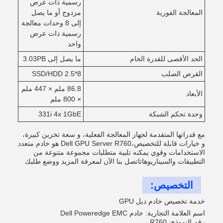
رسمية ذات عرض
المعالجة الفورية
مزدوج أو ما يصل
إلى 8 وحدات معالجة
رسمية ذات عرض
واحد
الحد الأقصى للقدرة الخام
ما يصل إلى 3.03PB
القرص الصلب
8*2.5 SSD/HDD
86.8 ملم × 447 ملم
الأبعاد
× 800 ملم
وحدة تحكم الشبكة
331i 4x 1GbE
مع قدراتها المتقدمة لجهاز المعالجة الفعلية، و سعة تخزين كبيرة،
و خيارات قابلة للتخصيص،Dell GPU Server R760 هو خادم متعدد
الاستخدامات وقوي يمكنه تلبية متطلبات مجموعة متنوعة من
التطبيقات والسيناريوهاتاتصل بنا الآن لمعرفة المزيد ووضع طلبك
التخصيص:
خدمة تخصيص خادم ديل GPU
اسم العلامة التجارية: خادم Dell Poweredge EMC
رقم النموذج: R760