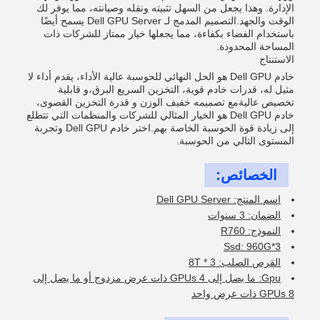
الإدارة. وهذا يجعل من السهل تثبيته ونقله وصيانته، مما يوفر لك
الوقت والجهد.التصميم المدمج لـ Dell GPU Server يسمح أيضًا
باستخدام الفضاء بكفاءة، مما يجعلها خيار ممتاز للشركات ذات
المساحة المحدودة.
الاستنتاج
خادم Dell GPU هو الحل النهائي للحوسبة عالية الأداء، يقدم أداء لا
مثيل له، قدرات خادم قوية، التخزين السريع البرق،و قابلية
تخصيص عاليةمع تصميمه خفيف الوزن و قدرة التخزين القصوى،
خادم Dell GPU هو الخيار المثالي للشركات والمنظمات التي تتطلع
إلى زيادة قوة الحوسبة الخاصة بهم.اختر خادم Dell GPU وتجربة
المستوى التالي من الحوسبة.
الخصائص:
اسم المنتج: Dell GPU Server
الضمان: 3 سنوات
النموذج: R760
Ssd: 960G*3
القرص الصلب: 3 * 8T
Gpu: ما يصل إلى 4 GPUs ذات عرض مزدوج أو ما يصل إلى
8 GPUs ذات عرض واحد