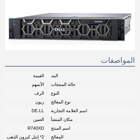
المواصفات
البند
القيمة
حالة المنتجات
الأسهم
النوع
الرف
نوع المعالج
زيون
اسم العلامة التجارية
DE-LL
مكان المنشأ
الصين
اسم المنتج
R740XD
المعالج
2* إنتل كيزون الذهب 5218R