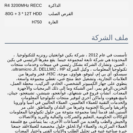
الذاكرة
DDR4 3200MHz RECC
القرص الصلب
480G + 3 * 12T HDD
الغارة
H750
ملف الشركة
تأسست في عام 2012 ، شركة بكين غوانغتيان رونزيه للتكنولوجيا. ، 
المحدودة هي شركة تابعة لمجموعة جينما. يقع مقرها الرئيسي في بكين 
، الصين. وتشارك الشركة بشكل رئيسي في مبيعات وخدمات منتجات 
تكنولوجيا المعلومات ، وكيل الشركة DELLMC ، HP ،الـ ultramicro، 
سيسكو، آي بي إم، لينوفو، هواوي، موجة، H3C، فجر وغيرها من 
العلامات التجارية، وتشغيل خط منتج غني، تغطي مجموعة واسعة، 
ينطوي على جهاز الكمبيوتر الشخصي، الخادم، التركيب، محطة العمل، 
التخزين،الرقم يمر، أمن الشبكة وما إلى ذلك البرمجيات والأجهزة 
المعدات. أنشأت فروع في شنغهاي، غوانغجو، شينشن، تشينغجو، جينان، 
نانينغ،هوهوت وأماكن أخرى لتوفير منتجات تكنولوجيا المعلومات 
والخدمات التقنية للعملاء العالميين، العملاء الحاليين في آسيا وأوروبا 
وأفريقيا وأمريكا الجنوبية وغيرها من البلدان والمناطق. على مر 
السنين،لقد قدمنا أيضا مجموعة متنوعة من حلول تكنولوجيا المعلومات 
للوكالات الحكومية.,التعليم والشركات والمالية والبريد والاتصالات 
والجيش والطب والعديد من الصناعات الأخرى، بما يتماشى مع فلسفة 
العملاء المركزية، والعملاء أولا،لخلق حلول مخصصة للعملاءلقد جمعنا 
خبرة صناعية غنية في تحليل الطلب والإثبات الفني واختيار المعدات 