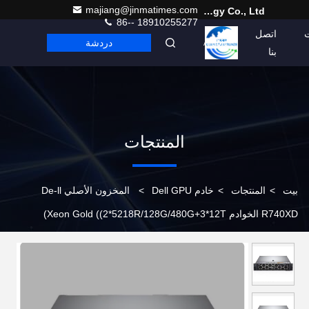
majiang@jinmatimes.com
Beijing Guangtian Runze Technology Co., Ltd.
86-- 18910255277
اتصل
دردشة
Arabic
بنا
المنتجات
بيت
>
المنتجات
>
خادم Dell GPU
>
المخزون الأصلي De-ll
R740XD الخوادم Xeon Gold ((2*5218R/128G/480G+3*12T)