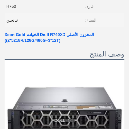
غارة:
H750
الميناء:
تيانجين
المخزون الأصلي De-ll R740XD الخوادم Xeon Gold
((2*5218R/128G/480G+3*12T)
وصف المنتج