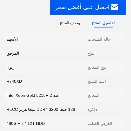
احصل على أفضل سعر
تفاصيل المنتج
وصف المنتج
حالة المنتجات:
الأسهم
النوع:
المرفق
نوع المعالج:
زيون
اسم المنتج:
R740XD
المعالج:
عدد 2 Intel Xeon Gold 5218R
ذاكرة:
128 جيجا DDR4 3200 ميجا هرتز RECC
القرص الصلب:
480G + 3 * 12T HDD