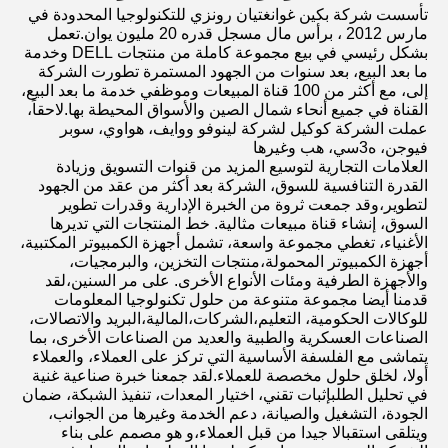
تأسست شركة بكين غوانغتيان رونزي للتكنولوجيا المحدودة في 
مارس 2012 ، برأس مال مسجل قدره 20 مليون يوان.تعمل 
بشكل رئيسي في بيع مجموعة كاملة من منتجات DELL وخدمة 
ما بعد البيع، بعد سنوات من الجهود المستمرة تطورت الشركة 
إلى، مع أكثر من 100 قناة المبيعات وموظفي خدمة ما بعد البيع، 
القناة في جميع أنحاء شمال الصين والأسواق المحيطة بها.لاحقاً، 
عملت الشركة كوكيل لشركة لينوفو ووايف، هواوي، سوبر 
فيوجن، ه3سي، هب وغيرها
العلامات التجارية لتوسيع المزيد من قنوات التسويق وزيادة 
القدرة التنافسية للسوق، الشركة بعد أكثر من عقد من الجهود 
لتطوير،وقد جمعت ثروة من الخبرة الإدارية وقدرات تطوير 
السوق، إنشاء قناة مبيعات مثالية. خط المنتجات التي تديرها 
الأغنياء، تغطي مجموعة واسعة، تشمل أجهزة الكمبيوتر المكتبية، 
أجهزة الكمبيوتر المحمولة،منتجات التخزين، والبرمجيات، 
والأجهزة الطرفية ومئات الأنواع الأخرى. على مر السنين،لقد 
قدمنا أيضا مجموعة متنوعة من حلول تكنولوجيا المعلومات 
للوكالات الحكومية، التعليم،الشركات،المالية،البريد والاتصالات، 
الصناعات العسكرية والطبية والعديد من الصناعات الأخرى، بما 
يتماشى مع الفلسفة الأساسية التي تركز على العملاء، والعملاء 
أولا، لخلق حلول مخصصة للعملاء.لقد جمعنا خبرة صناعية غنية 
في تحليل الطلبإثبات تقني، اختيار المعدات، تنفيذ الشبكة، ضمان 
الجودة، التشغيل والصيانة، دعم الخدمة وغيرها من الجوانب، 
ويتلقى استقبالا جيدا من قبل العملاء،و هو مصمم على بناء 