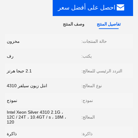
احصل على أفضل سعر
تفاصيل المنتج
وصف المنتج
حالة المنتجات:
مخزون
يكتب:
رف
التردد الرئيسي للمعالج:
2.1 جيجا هرتز
نوع المعالج:
انتل زيون سيلفر 4310
نموذج:
نموذج
Intel Xeon Silver 4310 2.1G ،
المعالج:
12C / 24T ، 10.4GT / s ، 18M ،
120
ذاكرة:
ذاكرة