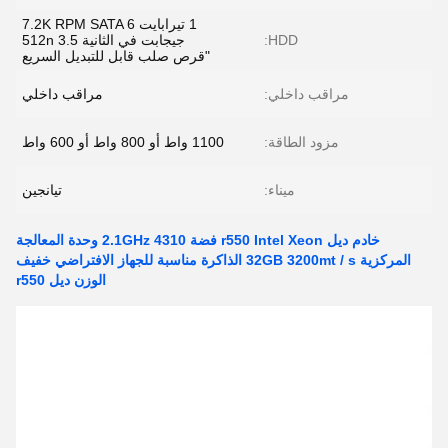
1 تيرابايت 7.2K RPM SATA 6
HDD:
جيجابت في الثانية 512n 3.5
"قرص صلب قابل للتبديل السريع
مراقب داخلي:
مراقب داخلي
مزود الطاقة:
1100 واط أو 800 واط أو 600 واط
ميناء:
تيانجين
خادم ديل r550 Intel Xeon فضة 4310 2.1GHz وحدة المعالجة
المركزية 32GB 3200mt / s الذاكرة مناسبة للجهاز الافتراضي خفيف
الوزن ديل r550