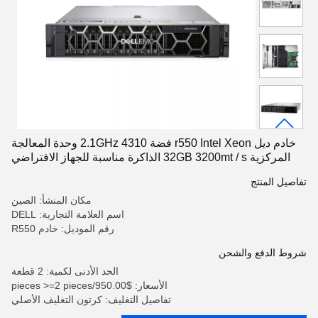
خادم ديل r550 Intel Xeon فضة 4310 2.1GHz وحدة المعالجة
المركزية 32GB 3200mt / s الذاكرة مناسبة للجهاز الافتراضي
خفيف الوزن ديل r550
تفاصيل المنتج
مكان المنشأ: الصين
اسم العلامة التجارية: DELL
رقم الموديل: خادم R550
شروط الدفع والشحن
الحد الأدنى لكمية: 2 قطعة
الأسعار: $950.00/pieces >=2 pieces
تفاصيل التغليف: كرتون التغليف الأصلي