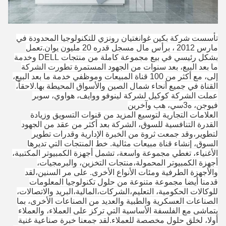
تأسست شركة بكين غوانغتيان رونزي للتكنولوجيا المحدودة في
مارس 2012 ، برأس مال مسجل قدره 20 مليون يوان.تعمل
بشكل رئيسي في بيع مجموعة كاملة من منتجات DELL وخدمة
ما بعد البيع، بعد سنوات من الجهود المستمرة تطورت الشركة
إلى، مع أكثر من 100 قناة المبيعات وموظفي خدمة ما بعد البيع،
القناة في جميع أنحاء شمال الصين والأسواق المحيطة بها.لاحقاً،
عملت الشركة كوكيل لشركة لينوفو ووايف، هواوي، سوبر
فيوجن، ه3سي، هب وآخرين
العلامات التجارية لتوسيع المزيد من قنوات التسويق وزيادة
القدرة التنافسية للسوق، الشركة بعد أكثر من عقد من الجهود
لتطوير،وقد جمعت ثروة من الخبرة الإدارية وقدرات تطوير
السوق، إنشاء قناة مبيعات مثالية. خط المنتجات التي تديرها
الأغنياء، تغطي مجموعة واسعة، تشمل أجهزة الكمبيوتر المكتبية،
أجهزة الكمبيوتر المحمولة،منتجات التخزين، والبرمجيات،
والأجهزة الطرفية ومئات الأنواع الأخرى. على مر السنين،لقد
قدمنا أيضا مجموعة متنوعة من حلول تكنولوجيا المعلومات
للوكالات الحكومية، التعليم،الشركات،المالية،البريد والاتصالات،
الصناعات العسكرية والطبية والعديد من الصناعات الأخرى، بما
يتماشى مع الفلسفة الأساسية التي تركز على العملاء، والعملاء
أولا، لخلق حلول مخصصة للعملاء.لقد جمعنا خبرة صناعية غنية