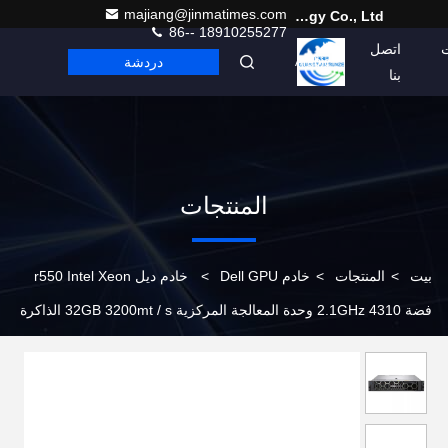
majiang@jinmatimes.com
Beijing Guangtian Runze Technology Co., Ltd.
86-- 18910255277
اتصل
دردشة
Arabic
بنا
المنتجات
بيت
>
المنتجات
>
خادم Dell GPU
>
خادم ديل r550 Intel Xeon
فضة 4310 2.1GHz وحدة المعالجة المركزية 32GB 3200mt / s الذاكرة
مناسبة للجهاز الافتراضي خفيف الوزن ديل r550