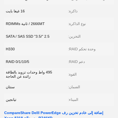
ذاكرة:
16 غيغا بايت
نوع الذاكرة:
2666MT / ثانية RDIMMs
التخزين:
2.5 "/3.5" SATA / SAS SSD
وحدة تحكم RAID:
H330
دعم RAID:
RAID 0/1/10/5
495 واط وحدات تزويد بالطاقة
القوة:
زائدة عن الحاجة
الضمان:
سنتان
الميناء:
تيانجين
إضافة إلى خادم تخزين رف CompareShare Delll PowerEdge