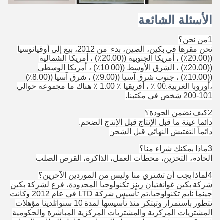
الأسئلة الشائعة
1من نحن؟
نحن مقرها في بكين، الصين، بدءا من 2012، بيع إلى أوقيانوسيا
((20.00٪) ، أمريكا الجنوبية ((20.00٪) ، أمريكا الشمالية
((20.00٪) ، الشرق الأوسط ((10.00٪) ، أمريكا الوسطى
((10.00٪) ، جنوب شرق آسيا ((9.00٪) ، شرق آسيا ((8.00٪)
،أوروبا الغربية.00 ٪ ، أفريقيا ٪ 1.00 ٪ هناك ما مجموعه حوالي
101-200 شخص في مكتبنا.
2كيف نضمن الجودة؟
دائما عينة ما قبل الإنتاج قبل الإنتاج الضخم.
دائماً التفتيش النهائي قبل الشحن
3ماذا يمكنك شراء منا؟
الخادم، التخزين، محطات العمل، الذاكرة، القرص الصلب
4لماذا يجب أن تشتري منا وليس من الموردين الآخرين؟
شركة بكين غوانغتيان رينز تكنولوجيا المحدودة، فرع لشركة بكين
جينما تايم تكنولوجيا،تم تأسيس شركة LTD في عام 2012 وكانت
تتطور باستمرار وتبتكر منذ تأسيسها لمدة 10 سنواتلدينا مؤهلات
المشتريات المركزية والمشتريات المركزية المباشرة والحكومية