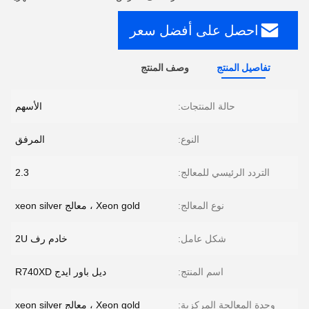
احصل على أفضل سعر
تفاصيل المنتج
وصف المنتج
حالة المنتجات:
الأسهم
النوع:
المرفق
التردد الرئيسي للمعالج:
2.3
نوع المعالج:
Xeon gold ، معالج xeon silver
شكل عامل:
خادم رف 2U
اسم المنتج:
ديل باور ايدج R740XD
وحدة المعالجة المركزية:
Xeon gold ، معالج xeon silver