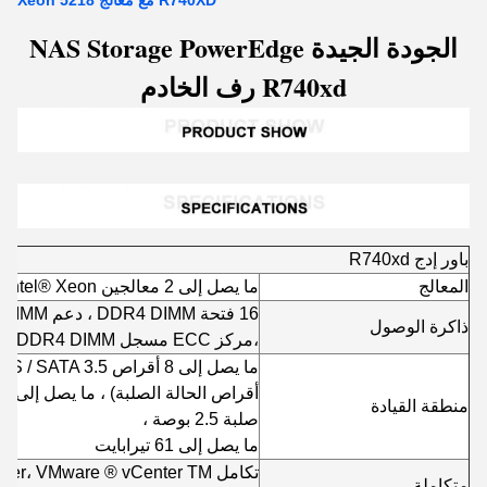
R740XD مع معالج Xeon 5218
الجودة الجيدة NAS Storage PowerEdge
R740xd رف الخادم
باور إدج R740xd
المعالج
ما يصل إلى 2 معالجين Intel® Xeon® قابلين للتوسع،
ذاكرة الوصول
،
مركز ECC مسجل DDR4 DIMM
منطقة القيادة
صلبة 2.5 بوصة ،
ما يصل إلى 61 تيرابايت
متكاملة