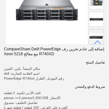
إضافة إلى خادم تخزين رف CompareShare Delll PowerEdge
R740XD مع معالج Xeon 5218
تفاصيل المنتج
مكان المنشأ: بكين، الصين
اسم العلامة التجارية: dell
رقم الموديل: الطراز PowerEdge R740xd
شروط الدفع والشحن
الحد الأدنى لكمية: 2 قطعة
الأسعار: $1,000.00/pieces >=2 pieces
تفاصيل التغليف: صندوق
القدرة على العرض: 100 قطعة / قطعة شهريا