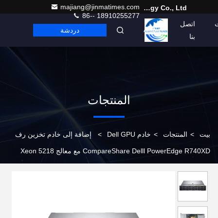
majiang@jinmatimes.com
Beijing Guangtian Runze Technology Co., Ltd.
86-- 18910255277
اتصل
دردشة
Arabic
بنا
المنتجات
بيت
>
المنتجات
>
خادم Dell GPU
>
إضافة إلى خادم تخزين رف
CompareShare Delll PowerEdge R740XD مع معالج Xeon 5218