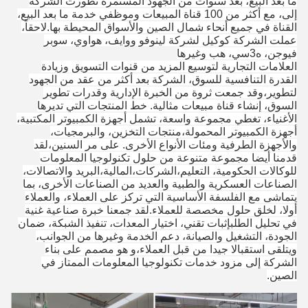
ما بعد البيع، بعد سنوات من الجهود المستمرة تطورت الشركة
إلى، مع أكثر من 100 قناة المبيعات وموظفي خدمة ما بعد البيع،
القناة في جميع أنحاء شمال الصين والأسواق المحيطة بها.لاحقاً،
عملت الشركة كوكيل لشركة لينوفو ووايف، هواوي، سوبر
فيوجن، ه3سي، هب وغيرها
العلامات التجارية لتوسيع المزيد من قنوات التسويق وزيادة
القدرة التنافسية للسوق، الشركة بعد أكثر من عقد من الجهود
لتطوير،وقد جمعت ثروة من الخبرة الإدارية وقدرات تطوير
السوق، إنشاء قناة مبيعات مثالية. خط المنتجات التي تديرها
الأغنياء، تغطي مجموعة واسعة، تشمل أجهزة الكمبيوتر المكتبية،
أجهزة الكمبيوتر المحمولة،منتجات التخزين، والبرمجيات،
والأجهزة الطرفية ومئات الأنواع الأخرى. على مر السنين،لقد
قدمنا أيضا مجموعة متنوعة من حلول تكنولوجيا المعلومات
للوكالات الحكومية، التعليم،الشركات،المالية،البريد والاتصالات،
الصناعات العسكرية والطبية والعديد من الصناعات الأخرى، بما
يتماشى مع الفلسفة الأساسية التي تركز على العملاء، والعملاء
أولا، لخلق حلول مخصصة للعملاء.لقد جمعنا خبرة صناعية غنية
في تحليل الطلبإثبات تقني، اختيار المعدات، تنفيذ الشبكة، ضمان
الجودة، التشغيل والصيانة، دعم الخدمة وغيرها من الجوانب،
ويتلقى استقبالا جيدا من قبل العملاء،و هو مصمم على بناء
الشركة إلى مزود خدمات تكنولوجيا المعلومات الممتاز في
الصين.