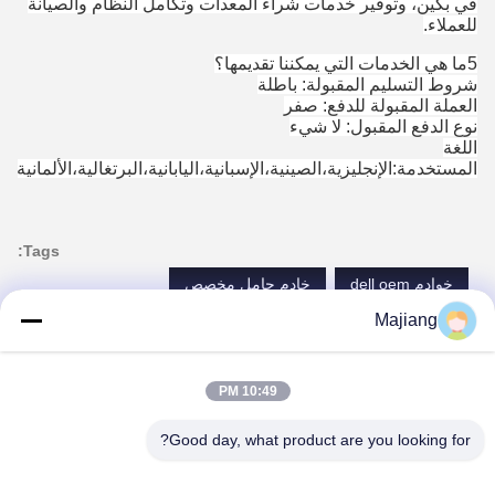
في بكين، وتوفير خدمات شراء المعدات وتكامل النظام والصيانة
للعملاء.
5ما هي الخدمات التي يمكننا تقديمها؟
شروط التسليم المقبولة: باطلة
العملة المقبولة للدفع: صفر
نوع الدفع المقبول: لا شيء
اللغة
المستخدمة:الإنجليزية،الصينية،الإسبانية،اليابانية،البرتغالية،الألمانية،
Tags:
خوادم dell oem
خادم حامل مخصص
Majiang
dell emc powerge
الاتصالات
10:49 PM
Good day, what product are you looking for?
الاتصالات:
Mr. Ma
الهاتف:
86-- 18910255277