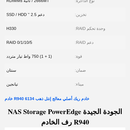
نوع الذاكرة:
2666MT / ثانية RDIMMs
تخزين:
دعم 2.5 '' SSD / HDD
وحدة تحكم RAID:
H330
دعم RAID:
RAID 0/1/10/5
قوة:
(1 + 1) 750 واط تيار متردد
ضمان:
سنتان
ميناء:
تيانجين
خادم ريك أصلي معالج إنتل ذهب 6134 R940 خادم
الجودة الجيدة NAS Storage PowerEdge
R940 رف الخادم