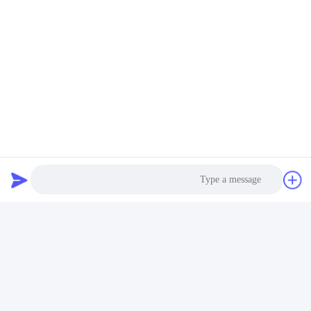
المعالج
التخزين المؤقت، توربو، إتش تي (130 واط) DDR4-2666
القاعدة
Photo
خادم PowerEdge R940
القرص الصلب
Video Call
GB SSD SATA
120
الحذاء