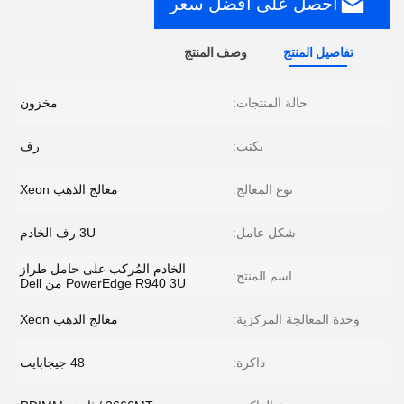
احصل على أفضل سعر
تفاصيل المنتج
وصف المنتج
حالة المنتجات:
مخزون
يكتب:
رف
نوع المعالج:
معالج الذهب Xeon
شكل عامل:
3U رف الخادم
الخادم المُركب على حامل طراز
اسم المنتج:
PowerEdge R940 3U من Dell
وحدة المعالجة المركزية:
معالج الذهب Xeon
ذاكرة:
48 جيجابايت