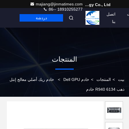
majiang@jinmatimes.com
Beijing Guangtian Runze Technology Co., Ltd.
86-- 18910255277
اتصل
دردشة
Arabic
بنا
المنتجات
بيت
>
المنتجات
>
خادم Dell GPU
>
خادم ريك أصلي معالج إنتل
ذهب 6134 R940 خادم