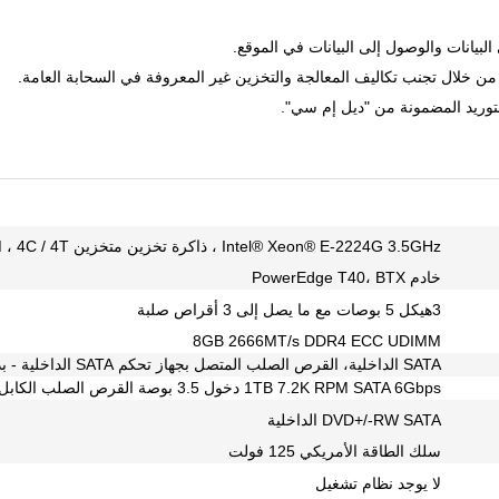
لبيانات والوصول إلى البيانات في الموقع.
 من خلال تجنب تكاليف المعالجة والتخزين غير المعروفة في السحابة العامة.
توريد المضمونة من "ديل إم سي".
Intel® Xeon® E-2224G 3.5GHz ، ذاكرة تخزين متخزين 8M ، 4C / 4T ، توربو (71W)
خادم PowerEdge T40، BTX
3هيكل 5 بوصات مع ما يصل إلى 3 أقراص صلبة
8GB 2666MT/s DDR4 ECC UDIMM
SATA الداخلية، القرص الصلب المتصل بجهاز تحكم SATA الداخلية - بدون RAID
1TB 7.2K RPM SATA 6Gbps دخول 3.5 بوصة القرص الصلب الكابل
DVD+/-RW SATA الداخلية
سلك الطاقة الأمريكي 125 فولت
لا يوجد نظام تشغيل