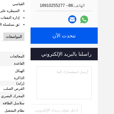
القياسي.
الهاتف:
86-- 18910255277
السيطرة على ا
إدارة النفقات
ثق بسلسلة ال
نتحدث الآن
المواصفات
راسلنا بالبريد الإلكتروني
المعالجات
القاعدة
الهيكل
الذاكرة
(رايد)
القرص الصلب
المحرك البصري
سلاسل الطاقة
نظام التشغيل