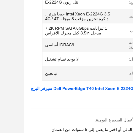
ج:
انتل زيون E-2224G
Intel Xeon E-2224G 3.5 جيجا هرتز ،
ت:
ذاكرة تخزين مؤقت 8 ميجا ، 4C / 4T
1 تيرابايت 7.2K RPM SATA 6Gbps
:
مدخل 3.5in كبل محرك الأقراص
مة
iDRAC9 أساسي
ة:
ل:
لا يوجد نظام تشغيل
ء:
تيانجين
اعتمد على دعم Dell EMC الموثوق به مع ضمان أجهزة قياسي لمدة عام واحد في يوم العمل التالي أو اختر ما يصل إلى 5 سنوات من الضمان