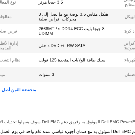
3.5 جيجا هرتز
نوع المعال
معالج:
هيكل مقاس 3.5 بوصة مع ما يصل إلى 3
لهيكل:
معالجا
محركات أقراص صلبة
8 جيجا بايت 2666MT / s DDR4 ECC
ذاكرة:
قرص صلب
UDIMM
أقراص
إدارة الأنظ
DVD +/- RW SATA داخلي
ضوئية:
المدمج
هرباء:
سلك طاقة الولايات المتحدة 125 فولت
نظام التشغي
ضمان:
3 سنوات
مينا
منخفضة الثمن أصل Dell PowerEdge T40 Intel Xeon E-2224G سيرفر البرج