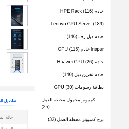
خادم HPE Rack
(116)
Lenovo GPU Server
(189)
خادم ديل رف
(146)
Inspur خادم GPU
(116)
خادم Huawei GPU
(26)
خادم تخزين ديل
(140)
بطاقة رسومات GPU
(30)
كمبيوتر محمول محطة العمل
تفاصيل الم
(25)
حالة الم
برج كمبيوتر محطة العمل
(32)
التردد ا