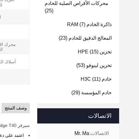
محركات الأقراص الصلبة للخادم
لل
(25)
ا
ذاكرة الخادم RAM
(7)
المعالج الدقيق للخادم
(23)
محرك ال
ال
تخزين HPE
(15)
أسلاك الك
تخزين لينوفو
(53)
خادم H3C
(11)
خادم المؤسسة
(29)
وصف المنتج
الاتصالات
سيرفر Dell EMC PowerEdge T40 الموثوق به وفريق دعم Dell EMC سوف يسهلوا تحديات الأعمال الصغيرة اليومية.
الاتصالات:
Mr. Ma