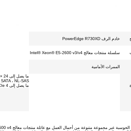
خادم الرف PowerEdge R730XD
سلسلة منتجات معالج Intel® Xeon® E5-2600 v3/v4
الممرات الأمامية
ما يصل إلى 4 NVMe Express Flash PCIe
سبة عبر مجموعة متنوعة من أحمال العمل مع عائلة منتجات معالج Intel® Xeon® E5-2600 v4