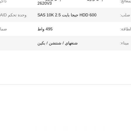
معالج:
ذاكر
2620V3
صلب:
HDD 600 جيجا بايت SAS 10K 2.5
وحدة تحكم RAID:
لطاقة:
495 واط
ضمان
ميناء:
شنغهاي / شنتشن / بكين