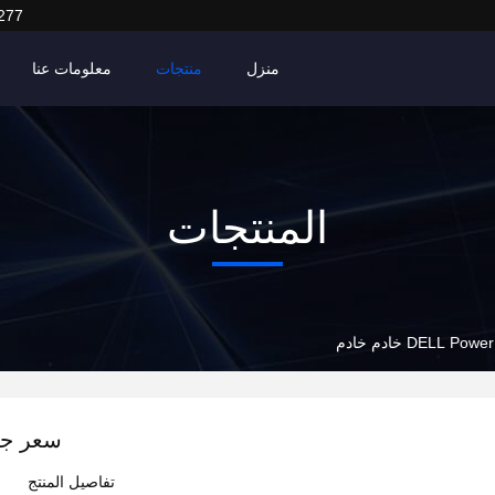
277
منزل
منتجات
معلومات عنا
المنتجات
سعر جيد ELL PowerEdge R730xd
تفاصيل المنتج