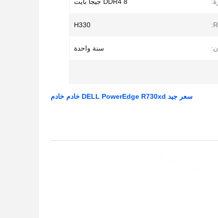
ة:
DDR4 8 جيجا بايت
H330
:
سنة واحدة
سعر جيد DELL PowerEdge R730xd خادم خادم