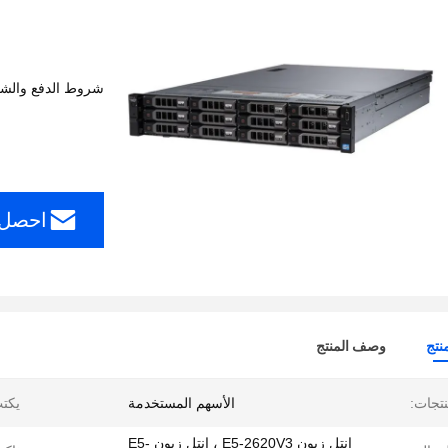
شروط الدفع والش
احصل 
نتج
وصف المنتج
نتجات:
الأسهم المستخدمة
يكت
إنتل زيون E5-2620V3 ، إنتل زيون E5-