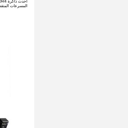
المسرعات المتقدمة و GPUs لتحقيق أقصى قدر من الأداء في  VDI