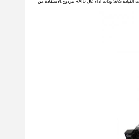
أحدث ذاكرة DDR4. تعزيز الوصول إلى البيانات للتطبيقات مع ما يصل إلى 16 × 12Gbps محركات القيادة SAS وذات أداء عال RAID مزدوج.الاستفادة من