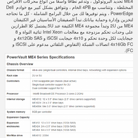
ME4 تحديد البروتوكول ، وتدعم نطاقًا واسعًا من أنواع محركات الأقراص 
المختلطة ، وتتناسب مع 4PB الخام ، وتتوافق بشكل كبير مع خوادم Dell 
PowerEdge ، ويتم توفيرها لك من خلال البرامج الشاملة - كل ما تحتاجه 
لتخزين وإدارة وحماية بياناتك.
تبدأ الصفيفتان الأساسيتان غير الكثيفتان 
ME4 من 2U وتبدأ مجموعة ME4 الكثيفة عند 5U.يشتمل كلا الطرازين 
على وحدات تحكم مزدوجة مع معالجات Intel Xeon ثنائية النواة و 8 
جيجابايت لكل وحدة تحكم و 4x10 جيجابت iSCSI و 4x12Gb SAS و 
4x16Gb FC اتصالات الشبكة (التفاوض التلقائي مدعوم على iSCSI و 
FC).