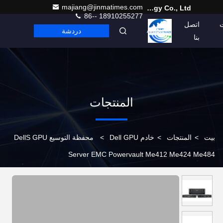
majiang@jinmatimes.com
Beijing Guangtian Runze Technology Co., Ltd.
86-- 18910255277
اتصل
دردشة
Arabic
بنا
المنتجات
بيت
>
المنتجات
>
خادم Dell GPU
>
محفظة التوسيع DellS GPU
Server EMC Powervault Me412 Me424 Me484