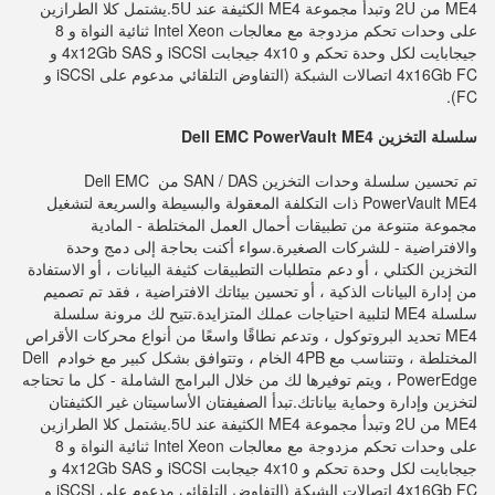
ME4 من 2U وتبدأ مجموعة ME4 الكثيفة عند 5U.يشتمل كلا الطرازين 
على وحدات تحكم مزدوجة مع معالجات Intel Xeon ثنائية النواة و 8 
جيجابايت لكل وحدة تحكم و 4x10 جيجابت iSCSI و 4x12Gb SAS و 
4x16Gb FC اتصالات الشبكة (التفاوض التلقائي مدعوم على iSCSI و 
FC).
سلسلة التخزين Dell EMC PowerVault ME4
تم تحسين سلسلة وحدات التخزين SAN / DAS من Dell EMC 
PowerVault ME4 ذات التكلفة المعقولة والبسيطة والسريعة لتشغيل 
مجموعة متنوعة من تطبيقات أحمال العمل المختلطة - المادية 
والافتراضية - للشركات الصغيرة.سواء أكنت بحاجة إلى دمج وحدة 
التخزين الكتلي ، أو دعم متطلبات التطبيقات كثيفة البيانات ، أو الاستفادة 
من إدارة البيانات الذكية ، أو تحسين بيئاتك الافتراضية ، فقد تم تصميم 
سلسلة ME4 لتلبية احتياجات عملك المتزايدة.تتيح لك مرونة سلسلة 
ME4 تحديد البروتوكول ، وتدعم نطاقًا واسعًا من أنواع محركات الأقراص 
المختلطة ، وتتناسب مع 4PB الخام ، وتتوافق بشكل كبير مع خوادم Dell 
PowerEdge ، ويتم توفيرها لك من خلال البرامج الشاملة - كل ما تحتاجه 
لتخزين وإدارة وحماية بياناتك.
تبدأ الصفيفتان الأساسيتان غير الكثيفتان 
ME4 من 2U وتبدأ مجموعة ME4 الكثيفة عند 5U.يشتمل كلا الطرازين 
على وحدات تحكم مزدوجة مع معالجات Intel Xeon ثنائية النواة و 8 
جيجابايت لكل وحدة تحكم و 4x10 جيجابت iSCSI و 4x12Gb SAS و 
4x16Gb FC اتصالات الشبكة (التفاوض التلقائي مدعوم على iSCSI و 