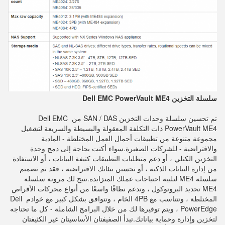
سلسلة التخزين Dell EMC PowerVault ME4
تم تحسين سلسلة وحدات التخزين SAN / DAS من Dell EMC 
PowerVault ME4 ذات التكلفة المعقولة والبسيطة والسريعة لتشغيل 
مجموعة متنوعة من تطبيقات أحمال العمل المختلطة - المادية 
والافتراضية - للشركات الصغيرة.سواء أكنت بحاجة إلى دمج وحدة 
التخزين الكتلي ، أو دعم متطلبات التطبيقات كثيفة البيانات ، أو الاستفادة 
من إدارة البيانات الذكية ، أو تحسين بيئاتك الافتراضية ، فقد تم تصميم 
سلسلة ME4 لتلبية احتياجات عملك المتزايدة.تتيح لك مرونة سلسلة 
ME4 تحديد البروتوكول ، وتدعم نطاقًا واسعًا من أنواع محركات الأقراص 
المختلطة ، وتتناسب مع 4PB الخام ، وتتوافق بشكل كبير مع خوادم Dell 
PowerEdge ، ويتم توفيرها لك من خلال البرامج الشاملة - كل ما تحتاجه 
لتخزين وإدارة وحماية بياناتك.
تبدأ الصفيفتان الأساسيتان غير الكثيفتان 