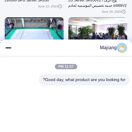
نوع الرف 2U Server SR650V2 /
Lenovo GPU Server SR630
sr668V2 خدمة تخصيص المؤسسة لخادم
June 10, 2023
LENOVO
June 18, 2023
00:45
02:46
Majiang
مقدمة الشركة
سوبر فيوجن 2288HV5 خادم الرف 2U
خدمة الشبكة الميدالية الذهبية 6248R
June 06, 2023
المعالج
11:37 PM
May 14, 2023
Good day, what product are you looking for?
00:19
00:22
DL380 gen10
ثينك باد E14:77CD-I7-1260 رام 16
جيجابايت ذاكرة 512 جيجابايت BT W11
May 14, 2023
كمبيوتر محمول محطة العمل الفضية
May 13, 2023