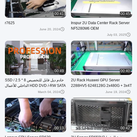
00:41
00:45
r7625
Inspur 2U Data Center Rack Server
NF5280M6 OEM
June 20, 2024
July 03, 2025
00:49
00:40
2U Rack Huawei GPU Server
خادم ديل قابل للتخصيص 8 * 2.5 SSD /
2288HV5 6248128G 2x480G + 3x4T
HDD DVD /-RW SATA الداخلي للأعمال
March 04, 2024
June 19, 2024
00:13
00:42