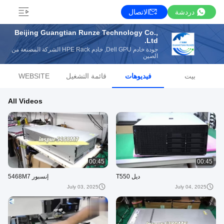
دردشة
الاتصال
Beijing Guangtian Runze Technology Co.,
Ltd.
جودة خادم Dell GPU, خادم HPE Rack الشركة المصنعة من
الصين
بيت
فيديوهات
قائمة التشغيل
WEBSITE
All Videos
00:45
00:45
ديل T550
إنسبور 5468M7
July 03, 2025
July 04, 2025