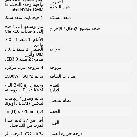
التخزين
جهاز التحكم
Intel NVMe RAID
منفذ الشبكة
1 جيجابايت منفذ شبكة RJ45 مزدوج على اللوحة الأم
فتحة توسيع الإدخال / الإخراج
إلى 2 فتحات PCIe x16 القياسية
والزر
الموانئ
UID والزر
مدمج: 2 منفذ USB3.0
مروحة
4 مروحة تبريد مركزية
إمدادات الطاقة
يدعم 2* 550W / 800W / 1300W PSU (البلاتين) ، 1 + 1 إضافية
النظام
وحدة إدارة BMC الداخلية تدعم IPMI، SOL،
الإدارة
KVM عبر IP ، ووسائط افتراضية ، ويوفر منفذ شبكة RJ45 خارجي 1 Gb
نظام تشغيل
لينكس / ESXi / أوبونتو الخ
الحجم
7mm (H) x 720mm (D)
أقل من 27 كجم ع
الوزن
لمزيد من التفاصيل
درجة حرارة العمل
5°C~35°C (يرجى الرجوع إلى الكتاب الأبيض الفني لمزيد من التفاصيل)