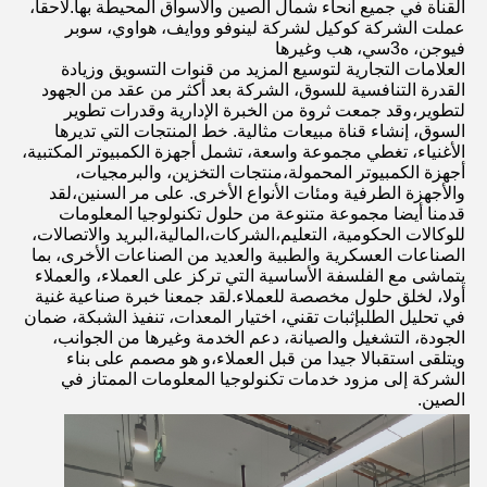
القناة في جميع أنحاء شمال الصين والأسواق المحيطة بها.لاحقاً، 
عملت الشركة كوكيل لشركة لينوفو ووايف، هواوي، سوبر 
فيوجن، ه3سي، هب وغيرها
العلامات التجارية لتوسيع المزيد من قنوات التسويق وزيادة 
القدرة التنافسية للسوق، الشركة بعد أكثر من عقد من الجهود 
لتطوير،وقد جمعت ثروة من الخبرة الإدارية وقدرات تطوير 
السوق، إنشاء قناة مبيعات مثالية. خط المنتجات التي تديرها 
الأغنياء، تغطي مجموعة واسعة، تشمل أجهزة الكمبيوتر المكتبية، 
أجهزة الكمبيوتر المحمولة،منتجات التخزين، والبرمجيات، 
والأجهزة الطرفية ومئات الأنواع الأخرى. على مر السنين،لقد 
قدمنا أيضا مجموعة متنوعة من حلول تكنولوجيا المعلومات 
للوكالات الحكومية، التعليم،الشركات،المالية،البريد والاتصالات، 
الصناعات العسكرية والطبية والعديد من الصناعات الأخرى، بما 
يتماشى مع الفلسفة الأساسية التي تركز على العملاء، والعملاء 
أولا، لخلق حلول مخصصة للعملاء.لقد جمعنا خبرة صناعية غنية 
في تحليل الطلبإثبات تقني، اختيار المعدات، تنفيذ الشبكة، ضمان 
الجودة، التشغيل والصيانة، دعم الخدمة وغيرها من الجوانب، 
ويتلقى استقبالا جيدا من قبل العملاء،و هو مصمم على بناء 
الشركة إلى مزود خدمات تكنولوجيا المعلومات الممتاز في 
الصين.