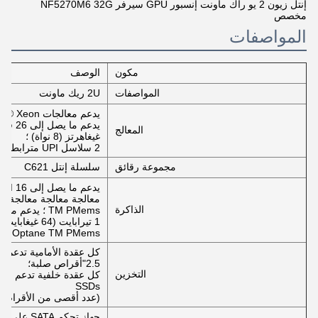
إنتل زيون 2 يو راك ماونت إنسبور GPU سيرفر NF5270M6 32G
مخصص
المواصفات
مكون
الوصف
المواصفات
2U ريك ماونت
يدعم ما يصل إلى 26 قلبًا على تردد 2.0 GHz ؛ ما يصل إلى 3.6
المعالج
غيغاهرتز (8 نواة) ؛
2 سلاسل UPI مترابطة مع سرعة أقصاها 10.4 GT / s لكل سلسلة
مجموعة رقائق
سلسلة إنتل C621
الذاكرة
TM PMems ؛ يدعم ما يصل إلى
Optane TM PMems
2.5"أقراص صلبة؛
التخزين
SSDs
(عدد أقصى من الأقراص ا
جهاز تحكم SATA على اللوحة الأم، يدعم RAID 0/1/5/10؛