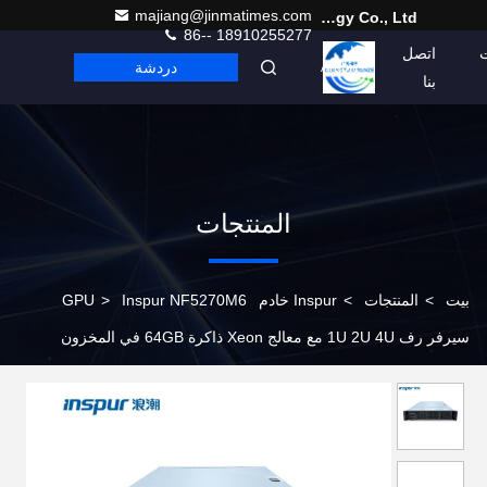
majiang@jinmatimes.com
Beijing Guangtian Runze Technology Co., Ltd.
86-- 18910255277
اتصل
دردشة
Arabic
بنا
المنتجات
بيت
>
المنتجات
>
Inspur خادم GPU
Inspur NF5270M6
>
سيرفر رف 1U 2U 4U مع معالج Xeon ذاكرة 64GB في المخزون
ومستخدمة