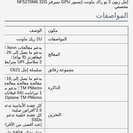
إنتل زيون 2 يو راك ماونت إنسبور GPU سيرفر NF5270M6 32G
مخصص
المواصفات
مكون
الوصف
المواصفات
2U ريك ماونت
يدعم ما يصل إلى 26 قلبًا على تردد 2.0 GHz ؛ ما يصل إلى 3.6
المعالج
غيغاهرتز (8 نواة) ؛
2 سلاسل UPI مترابطة مع سرعة أقصاها 10.4 GT / s لكل سلسلة
مجموعة رقائق
سلسلة إنتل C621
الذاكرة
TM PMems ؛ يدعم ما يصل إلى
Optane TM PMems
2.5"أقراص صلبة؛
التخزين
SSDs
(عدد أقصى من الأقراص ا
جهاز تحكم SATA على اللوحة الأم، يدعم RAID 0/1/5/10؛