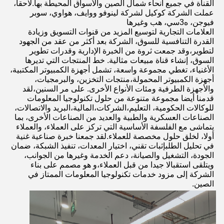
القناة في جميع أنحاء شمال الصين والأسواق المحيطة بها.لاحقاً، 
عملت الشركة كوكيل لشركة لينوفو ووايف، هواوي، سوبر 
فيوجن، ه3سي، هب وغيرها
العلامات التجارية لتوسيع المزيد من قنوات التسويق وزيادة 
القدرة التنافسية للسوق، الشركة بعد أكثر من عقد من الجهود 
لتطوير،وقد جمعت ثروة من الخبرة الإدارية وقدرات تطوير 
السوق، إنشاء قناة مبيعات مثالية. خط المنتجات التي تديرها 
الأغنياء، تغطي مجموعة واسعة، تشمل أجهزة الكمبيوتر المكتبية، 
أجهزة الكمبيوتر المحمولة،منتجات التخزين، والبرمجيات، 
والأجهزة الطرفية ومئات الأنواع الأخرى. على مر السنين،لقد 
قدمنا أيضا مجموعة متنوعة من حلول تكنولوجيا المعلومات 
للوكالات الحكومية، التعليم،الشركات،المالية،البريد والاتصالات، 
الصناعات العسكرية والطبية والعديد من الصناعات الأخرى، بما 
يتماشى مع الفلسفة الأساسية التي تركز على العملاء، والعملاء 
أولا، لخلق حلول مخصصة للعملاء.لقد جمعنا خبرة صناعية غنية 
في تحليل الطلبإثبات تقني، اختيار المعدات، تنفيذ الشبكة، ضمان 
الجودة، التشغيل والصيانة، دعم الخدمة وغيرها من الجوانب، 
ويتلقى استقبالا جيدا من قبل العملاء،و هو مصمم على بناء 
الشركة إلى مزود خدمات تكنولوجيا المعلومات الممتاز في 
الصين.