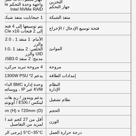
التخزين
جهاز التحكم
Intel NVMe RAID
منفذ الشبكة
1 جيجابايت منفذ شبكة RJ45 مزدوج على اللوحة الأم
فتحة توسيع الإدخال / الإخراج
إلى 2 فتحات PCIe x16 القياسية
والزر
الموانئ
UID والزر
مدمج: 2 منفذ USB3.0
مروحة
4 مروحة تبريد مركزية
إمدادات الطاقة
يدعم 2* 550W / 800W / 1300W PSU (البلاتين) ، 1 + 1 إضافية
النظام
وحدة إدارة BMC الداخلية تدعم IPMI، SOL،
الإدارة
KVM عبر IP ، ووسائط افتراضية ، ويوفر منفذ شبكة RJ45 خارجي 1 Gb
نظام تشغيل
لينكس / ESXi / أوبونتو الخ
الحجم
7mm (H) x 720mm (D)
أقل من 27 كجم ع
الوزن
لمزيد من التفاصيل
درجة حرارة العمل
5°C~35°C (يرجى الرجوع إلى الكتاب الأبيض الفني لمزيد من التفاصيل)