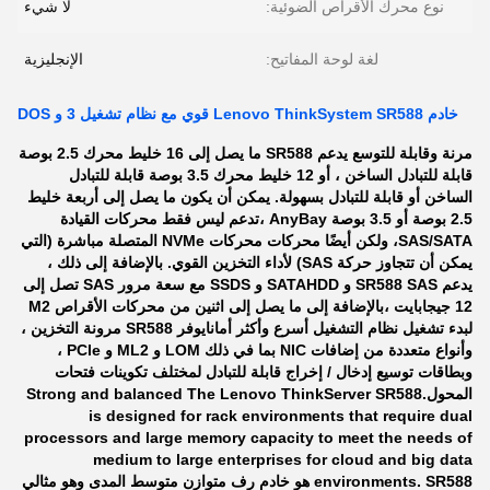
نوع محرك الأقراص الضوئية:
لا شيء
لغة لوحة المفاتيح:
الإنجليزية
خادم Lenovo ThinkSystem SR588 قوي مع نظام تشغيل 3 و DOS
مرنة وقابلة للتوسع يدعم SR588 ما يصل إلى 16 خليط محرك 2.5 بوصة
قابلة للتبادل الساخن ، أو 12 خليط محرك 3.5 بوصة قابلة للتبادل
الساخن أو قابلة للتبادل بسهولة. يمكن أن يكون ما يصل إلى أربعة خليط
2.5 بوصة أو 3.5 بوصة AnyBay ،تدعم ليس فقط محركات القيادة
SAS/SATA، ولكن أيضًا محركات محركات NVMe المتصلة مباشرة (التي
يمكن أن تتجاوز حركة SAS) لأداء التخزين القوي. بالإضافة إلى ذلك ،
يدعم SR588 SAS و SATAHDD و SSDS مع سعة مرور SAS تصل إلى
12 جيجابايت ،بالإضافة إلى ما يصل إلى اثنين من محركات الأقراص M2
لبدء تشغيل نظام التشغيل أسرع وأكثر أمانايوفر SR588 مرونة التخزين ،
وأنواع متعددة من إضافات NIC بما في ذلك LOM و ML2 و PCle ،
وبطاقات توسيع إدخال / إخراج قابلة للتبادل لمختلف تكوينات فتحات
المحول.
Strong and balanced The Lenovo ThinkServer SR588
is designed for rack environments that require dual
processors and large memory capacity to meet the needs of
medium to large enterprises for cloud and big data
environments. SR588 هو خادم رف متوازن متوسط المدى وهو مثالي