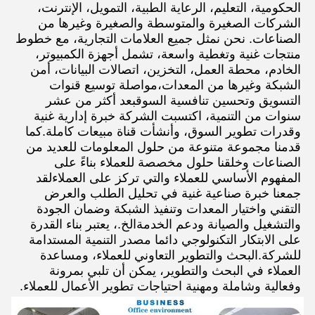
الحكومية، التعليم، الرعاية الطبية، التمويل، الإنترنت، 
الشركات الصغيرة والمتوسطة والصغيرة وغيرها من 
الصناعات. نحن نمثل جميع العلامات التجارية، مع خطوط 
منتجات غنية وتغطية واسعة، تشمل أجهزة الكمبيوتر، 
الخادم، محطة العمل، التخزين، اتصالات البيانات، أمن 
الشبكة وغيرها من المعدات،مواصلة توسيع قنوات 
التسويق وتحسين تنافسية السوقبعد أكثر من عشر 
سنوات من التنمية، اكتسبت الشركة خبرة إدارية غنية 
وقدرات تطوير السوق، وأنشأت قناة مبيعات كاملة.كما 
قدمنا مجموعة متنوعة من حلول المعلومات للعديد من 
الصناعات وخلقنا حلول مخصصة للعملاء بناءً على 
المفهوم الأساسي للعملاء والتي تركز على العملاءلقد 
جمعنا خبرة صناعية غنية في تحليل الطلب والعرض 
التقني واختيار المعدات وتنفيذ الشبكة وضمان الجودة 
والتشغيل والصيانة ودعم الخدمةالخ.، يعتبر بناء القدرة 
على الابتكار التكنولوجي دائما مصدر التنمية المستدامة 
للشركة.البحث والتطوير التعاوني للعملاء، ومساعدة 
العملاء في البحث والتطوير، يمكن أن تلبي بمرونة 
وفعالية وشاملة ومهنية احتياجات تطوير الأعمال للعملاء.