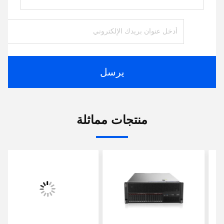
يرسل
منتجات مماثلة