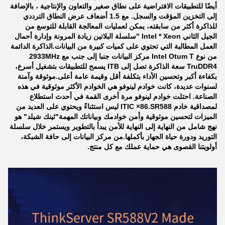
أيضًا للتطبيقات الافتراضية على نطاق صغير والتعاون والإنتاجية ، بالإضافة
إلى التخزين المؤقت والسجل. مع 1.5 أضعاف عرض النطاق الترددي
للذاكرة أكثر من سابقته، يمكن لعمليات المعالجة القابلة للتوسع من
الجيل الثاني Intel * Xeon "سلسلة البلاتين زيادة المرونة وإدارة أحمال
العمل المطالبة التي تحتوي على كميات كبيرة من البيانات.الذاكرة الدائمة
من نوع Intel Otum T مركز البيانات جنبا إلى جنب مع 2933MHz
TruDDR4 سعة الذاكرة تصل إلى ITB يسمح للتطبيقات بتشغيل أسرع،
بكفاءة أكبر وتحسين الأداء بتكلفة أقل وقيمة عامة أعلى.
موثوقة وآمنة
لسنوات عديدة، كانت خوادم لينوفو هي الخوادم الأكثر موثوقية في هذه
الصناعة. احتلت خوادم لينوفو مرة أخرى القمة في أحدث استطلاع
لمصداقية خادم ITIC ×86.SR588 ليس استثناءً ويحتوي على العديد من
الميزات لتحسين موثوقية وأمن خوادمك وبياناتك المهمة"ثينك شيلد" هو
نهج شامل من النهاية إلى النهاية للأمن يبدأ بالتطوير ويستمر خلال سلسلة
التوريد ودورة حياة الجهاز بأكملها.من مركز البيانات إلى حافة الشبكة،
أولويتنا القصوى هي حماية عملك مع كل منتج.