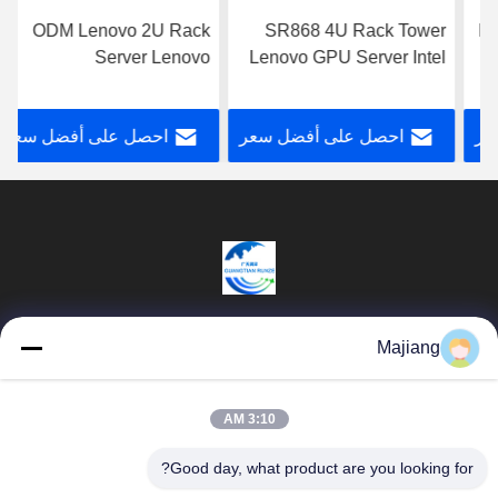
ODM Lenovo 2U Rack
SR868 4U Rack Tower
Server Lenovo
Lenovo GPU Server Intel
2x5218 2x32G 2.3 جيجا
Thinksystem ST550
هرتز
Tower Server
احصل على أفضل سعر
احصل على أفضل سعر
Beijing Guangtian Runze Technology Co.,
Majiang
Ltd.
3:10 AM
المنتجات
روابط سريعة
Good day, what product are you looking for?
خادم Dell GPU
ملف الشركة
majiang@jinmatimes.com