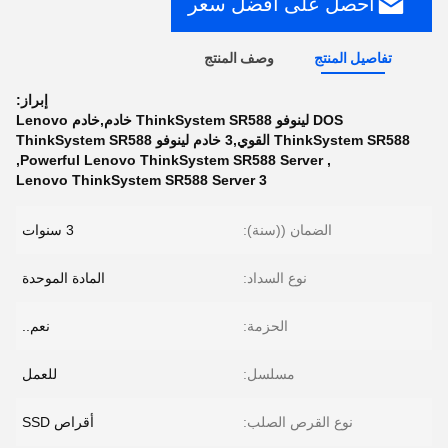
احصل على أفضل سعر
تفاصيل المنتج
وصف المنتج
إبراز:
DOS لينوفو ThinkSystem SR588 خادم,خادم Lenovo
ThinkSystem SR588 القوي,3 خادم لينوفو ThinkSystem SR588
,
Powerful Lenovo ThinkSystem SR588 Server
,
3 Lenovo ThinkSystem SR588 Server
الضمان ((سنة):
3 سنوات
نوع السداد:
المادة الموحدة
الحزمة:
نعم..
مسلسل:
للعمل
نوع القرص الصلب:
أقراص SSD