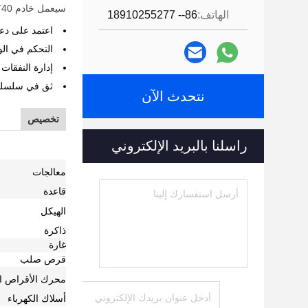
سيعمل خادم Dell EMC PowerEdge T40 الموثوق به وفريق دعم Dell EMC على تبسيط تحديات الأعمال الصغيرة اليومية لديك.
الهاتف:
86-- 18910255277
اعتمد على دعم Dell EMC الموثوق به مع ضمان الأجهزة القياسي لمدة عام واحد في يوم العمل التالي أو حدد ضمانًا قياس
التحكم في الو
إدارة النفقات
ثق في سلسلة الت
نتحدث الآن
تخصيص
راسلنا بالبريد الإلكتروني
معالجات
قاعدة
الهيكل
ذاكرة
غارة
قرص صلب
محرك الأقراص ال
أسلاك الكهرباء