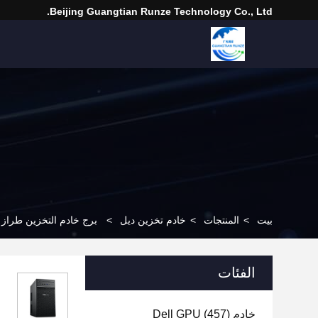
Beijing Guangtian Runze Technology Co., Ltd.
بيت
>
المنتجات
>
خادم تخزين ديل
>
برج خادم التخزين طراز PowerEdge T40 المخصص للتخزين على حامل من ell E-2224G
الفئات
خادم Dell GPU
(457)