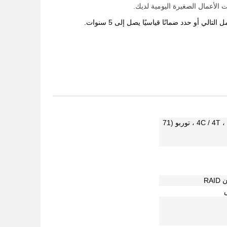
Intel® Xeon® E-2224G 3.5 جيجا هرتز ، ذاكرة تخزين مؤقت 8 ميجا ، 4C / 4T ، توربو (71