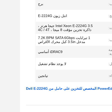
ب:
برج
ج:
انتل زيون E-2224G
Intel Xeon E-2224G 3.5 جيجا هرتز ،
ت:
ذاكرة تخزين مؤقت 8 ميجا ، 4C / 4T
1 تيرابايت 7.2K RPM SATA 6Gbps
:
مدخل 3.5in كبل محرك الأقراص
مة
iDRAC9 أساسي
ة:
ل:
لا يوجد نظام تشغيل
ء:
تيانجين