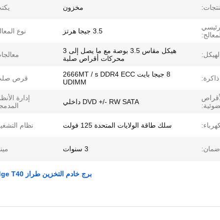
نتجات:
مخزون
يكت
لرئيسي
3.5 جيجا هرتز
نوع المعال
معالج:
هيكل مقاس 3.5 بوصة مع ما يصل إلى 3
لهيكل:
معالجا
محركات أقراص صلبة
8 جيجا بايت 2666MT / s DDR4 ECC
ذاكرة:
قرص صلب
UDIMM
أقراص
إدارة الأنظ
DVD +/- RW SATA داخلي
ضوئية:
المدمج
هرباء:
سلك طاقة الولايات المتحدة 125 فولت
نظام التشغي
ضمان:
3 سنوات
مينا
برج خادم التخزين طراز PowerEdge T40 المخصص للتخزين على حامل من Dell E-2224G