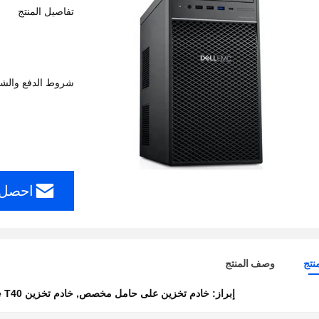
تفاصيل المنتج
شروط الدفع والش
احصل 
نتج
وصف المنتج
إبراز:
خادم تخزين على حامل مخصص
,
خادم تخزين PowerEdge T40 على حامل