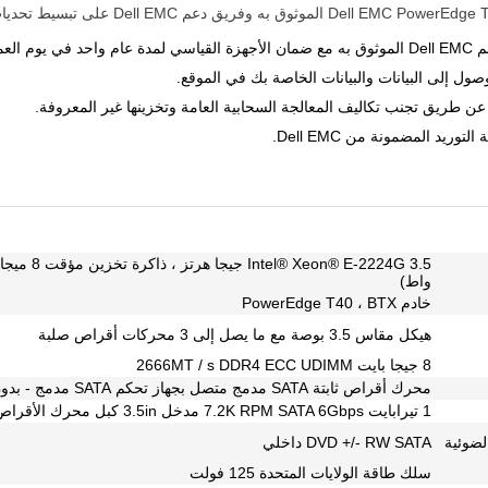
يًا يصل إلى 5 سنوات.
صول إلى البيانات والبيانات الخاصة بك في الموقع.
 عن طريق تجنب تكاليف المعالجة السحابية العامة وتخزينها غير المعروفة.
وريد المضمونة من Dell EMC.
واط)
خادم PowerEdge T40 ، BTX
هيكل مقاس 3.5 بوصة مع ما يصل إلى 3 محركات أقراص صلبة
8 جيجا بايت 2666MT / s DDR4 ECC UDIMM
محرك أقراص ثابتة SATA مدمج متصل بجهاز تحكم SATA مدمج - بدون RAID
1 تيرابايت 7.2K RPM SATA 6Gbps مدخل 3.5in كبل محرك الأقراص
ضوئية
DVD +/- RW SATA داخلي
سلك طاقة الولايات المتحدة 125 فولت