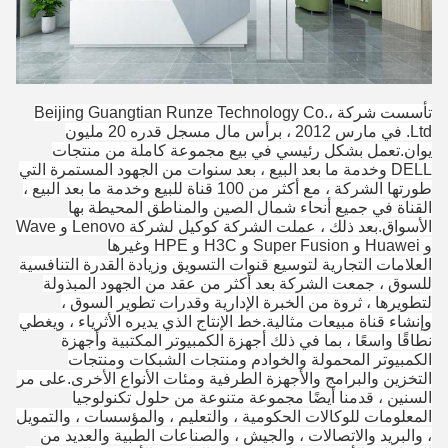
تأسست شركة Beijing Guangtian Runze Technology Co.،
Ltd. في مارس 2012 ، برأس مال مسجل قدره 20 مليون
يوان.تعمل بشكل رئيسي في بيع مجموعة كاملة من منتجات
DELL وخدمة ما بعد البيع ، بعد سنوات من الجهود المستمرة التي
طورتها الشركة ، مع أكثر من 100 قناة للبيع وخدمة ما بعد البيع ،
القناة في جميع أنحاء شمال الصين والمناطق المحيطة بها
الأسواق.بعد ذلك ، عملت الشركة كوكيل لشركة Lenovo و Wave
و Huawei و Super Fusion و H3C و HPE وغيرها
العلامات التجارية لتوسيع قنوات التسويق وزيادة القدرة التنافسية
للسوق ، جمعت الشركة بعد أكثر من عقد من الجهود المبذولة
لتطويرها ، ثروة من الخبرة الإدارية وقدرات تطوير السوق ،
وإنشاء قناة مبيعات مثالية.خط الإنتاج الذي يديره الأثرياء ، ويغطي
نطاقًا واسعًا ، بما في ذلك أجهزة الكمبيوتر المكتبية وأجهزة
الكمبيوتر المحمولة والخوادم ومنتجات الشبكات ومنتجات
التخزين والبرامج والأجهزة الطرفية ومئات الأنواع الأخرى.على مر
السنين ، قدمنا ​​أيضًا مجموعة متنوعة من حلول تكنولوجيا
المعلومات للوكالات الحكومية ، والتعليم ، والمؤسسات ، والتمويل
، والبريد والاتصالات ، والجيش ، والصناعات الطبية والعديد من