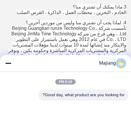
3.ماذا يمكنك أن تشتري منا؟
الخادم ، التخزين ، محطات العمل ، الذاكرة ، القرص الصلب
4. لماذا يجب أن تشتري منا وليس من موردين آخرين؟
تأسست شركة Beijing Guangtian runze Technology Co.،
Ltd. ، وهي فرع من شركة Beijing JinMa Time Technology
Co. ، LTD في عام 2012 وهي تعمل باستمرار على التطوير
والابتكار منذ إنشائها لمدة 10 سنوات.لدينا مؤهلات المشتريات
المركزية والمشتريات المركزية المباشرة وحكومة بكين ، ونوفر
خدمات شراء المعدات وتكامل النظام وخدمات الصيانة للعملاء.
Majiang
5. ما هي الخدمات التي يمكننا تقديمها؟
شروط التسليم المقبولة: null؛
عملة الدفع المقبولة: null؛
8:18 PM
نوع الدفع المقبول: null؛
اللغة المنطوقة: الإنجليزية ، الصينية ، الإسبانية ، اليابانية ،
البرتغالية ، الألمانية ، العربية ، الفرنسية ، الروسية ، الكورية ،
Good day, what product are you looking for?
الهندية ، الإيطالية