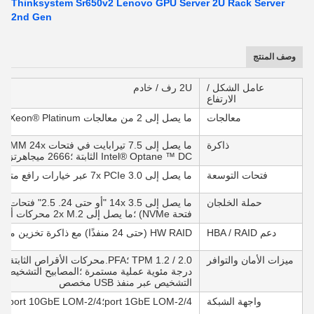
Thinksystem Sr650v2 Lenovo GPU Server 2U Rack Server
2nd Gen
وصف المنتج
عامل الشكل /
2U رف / خادم
الارتفاع
معالجات
ما يصل إلى 2 من معالجات Intel® Xeon® Platinum من الجيل الثاني ، بقدرة تصل إلى 205 وات
ذاكرة
Intel® Optane ™ DC الثابتة ؛2666 ميجاهرتز / 2933 ميجاهرتز TruDDR4
فتحات التوسعة
ما يصل إلى 7x PCIe 3.0 عبر خيارات رافع متعددة بما في ذلك 1x فتحة PCIe مخصصة لمحول RAID
حملة الخلجان
فتحة NVMe) ؛ما يصل إلى 2x M.2 محركات أقراص التمهيد (RAID 1)
دعم HBA / RAID
HW RAID (حتى 24 منفذًا) مع ذاكرة تخزين مؤقت فلاش ؛ما يصل إلى 16 منفذ HBAs
ميزات الأمان والتوافر
درجة مئوية عملية مستمرة ؛المصابيح التشخيصية 
التشخيص عبر منفذ USB مخصص
واجهة الشبكة
2/4-port 1GbE LOM؛2/4-port 10GbE LOM (Base-T أو SFP +) ؛1x منفذ إدارة 1GbE مخصص