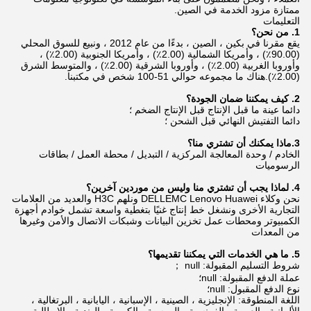
ممتازة مزود الخدمة في الصين.
التعليمات
1. من نحن؟
يقع مقرنا في بكين ، الصين ، بدءًا من عام 2012 ، ونبيع للسوق المحلي
(90.00٪) ، وأمريكا الشمالية (2.00٪) ، وأمريكا الجنوبية (2.00٪) ،
وأوروبا الغربية (2.00٪) ، وأوروبا الشرقية (2.00٪) ، والمتوسط الشرق
(2.00٪).هناك ما مجموعه حوالي 51-100 شخص في مكتبنا.
2. كيف يمكننا ضمان الجودة؟
دائما عينة ما قبل الإنتاج قبل الإنتاج الضخم ؛
دائما التفتيش النهائي قبل الشحن ؛
3.ماذا يمكنك أن تشتري منا؟
الخادم / وحدة المعالجة المركزية / التبديل / محطة العمل / بطاقات
الرسوميات
4. لماذا يجب أن تشتري منا وليس من موردين آخرين؟
نحن وكلاء DELLEMC Lenovo Huawei ونلهم H3C والعديد من العلامات
التجارية الأخرى ونشغل خط إنتاج غنيًا بتغطية واسعة تشمل خوادم أجهزة
الكمبيوتر ومحطات عمل تخزين البيانات وشبكات الاتصال والأمن وغيرها
من المعدات
5. ما هي الخدمات التي يمكننا تقديمها؟
شروط التسليم المقبولة: null ；
عملة الدفع المقبولة: null؛
نوع الدفع المقبول: null؛
اللغة المنطوقة: الإنجليزية ، الصينية ، الإسبانية ، اليابانية ، البرتغالية ،