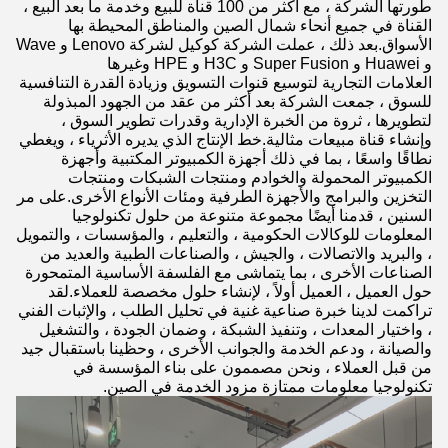
طورتها الشركة ، مع أكثر من 100 قناة للبيع وخدمة ما بعد البيع ،
القناة في جميع أنحاء شمال الصين والمناطق المحيطة بها
الأسواق.بعد ذلك ، عملت الشركة كوكيل لشركة Lenovo و Wave
و Huawei و Super Fusion و H3C و HPE وغيرها
العلامات التجارية لتوسيع قنوات التسويق وزيادة القدرة التنافسية
للسوق ، جمعت الشركة بعد أكثر من عقد من الجهود المبذولة
لتطويرها ، ثروة من الخبرة الإدارية وقدرات تطوير السوق ،
وإنشاء قناة مبيعات مثالية.خط الإنتاج الذي يديره الأثرياء ، ويغطي
نطاقًا واسعًا ، بما في ذلك أجهزة الكمبيوتر المكتبية وأجهزة
الكمبيوتر المحمولة والخوادم ومنتجات الشبكات ومنتجات
التخزين والبرامج والأجهزة الطرفية ومئات الأنواع الأخرى.على مر
السنين ، قدمنا ​​أيضًا مجموعة متنوعة من حلول تكنولوجيا
المعلومات للوكالات الحكومية ، والتعليم ، والمؤسسات ، والتمويل
، والبريد والاتصالات ، والجيش ، والصناعات الطبية والعديد من
الصناعات الأخرى ، بما يتماشى مع الفلسفة الأساسية المتمحورة
حول العميل ، العميل أولاً ، لإنشاء حلول مخصصة للعملاء.لقد
تراكمت لدينا خبرة صناعية غنية في تحليل الطلب ، والإثبات الفني
، واختيار المعدات ، وتنفيذ الشبكة ، وضمان الجودة ، والتشغيل
والصيانة ، ودعم الخدمة والجوانب الأخرى ، وحظينا باستقبال جيد
من قبل العملاء ، ونحن مصممون على بناء المؤسسة في
تكنولوجيا معلومات ممتازة مزود الخدمة في الصين.