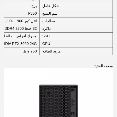
شكل عامل
برج
اسم المنتج
P350
معالجات
انتل كور i9-11900 ك
ذاكرة
32 جيجا DDR4 3200 ميجا هرتز NECC
SSD
محرك أقراص الحالة الصلبة 256 جيجا بايت ME SSD
NVIDIA RTX 3090 24G
GPU
مزود الطاقة
750 واط
وصف المنتج