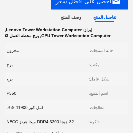
احصل على أفضل سعر
تفاصيل المنتج
وصف المنتج
إبراز:
Lenovo Tower Workstation Computer
,
GPU Tower Workstation Computer
,
برج محطة العمل i3
حالة المنتجات:
مخزون
يكتب:
برج
شكل عامل:
برج
اسم المنتج:
P350
معالجات:
انتل كور i9-11900 ك
ذاكرة:
32 جيجا DDR4 3200 ميجا هرتز NECC