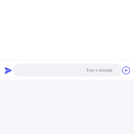
Photo
Video Call
Audio Call