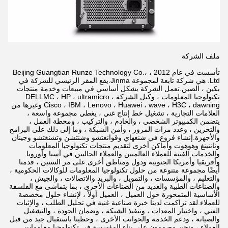
ملف الشركة
تأسست في عام 2012 ، Beijing Guangtian Runze Technology Co.،
Ltd. هي شركة تابعة لمجموعة Jinma.يقع المقر الرئيسي للشركة في
بكين ، الصين.تعمل الشركة بشكل أساسي في مبيعات وخدمة منتجات
تكنولوجيا المعلومات ، وكيل الشركة DELLMC ، HP ، ultramicro ،
Cisco ، IBM ، Lenovo ، Huawei ، wave ، H3C ، dawning وغيرها من
العلامات التجارية ، تشغيل خط إنتاج غني ، يغطي مجموعة واسعة ،
يتضمن الكمبيوتر الشخصي ، والخادم ، والتركيب ، ومحطة العمل ،
والتخزين ، وعدد مرات المرور ، وأمن الشبكة ، وما إلى ذلك على البرامج
والأجهزة.إنشاء فروع في شنغهاي وقوانغتشو وشنتشن وتشنغتشو وجينان
وناننينغ وهوهوت وأماكن أخرى لتقديم منتجات تكنولوجيا المعلومات
والخدمات الفنية للعملاء العالميين والعملاء الحاليين في آسيا وأوروبا
وأفريقيا وأمريكا الجنوبية ودول ومناطق أخرى.على مر السنين ، قدمنا ​​
أيضًا مجموعة متنوعة من حلول تكنولوجيا المعلومات للوكالات الحكومية ،
والتعليم ، والمؤسسات ، والتمويل ، والبريد والاتصالات ، والجيش ،
والصناعات الطبية والعديد من الصناعات الأخرى ، بما يتماشى مع الفلسفة
الأساسية المتمحورة حول العميل ، العميل أولاً ، لإنشاء حلول مخصصة
للعملاء.لقد تراكمت لدينا خبرة صناعية غنية في تحليل الطلب ، والإثبات
الفني ، واختيار المعدات ، وتنفيذ الشبكة ، وضمان الجودة ، والتشغيل
والصيانة ، ودعم الخدمة والجوانب الأخرى ، وحظينا باستقبال جيد من قبل
العملاء ، ونحن مصممون على بناء المؤسسة في تكنولوجيا معلومات